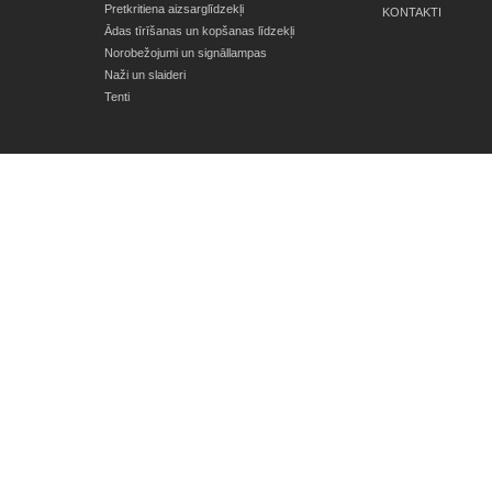
Pretkritiena aizsarglīdzekļi
KONTAKTI
Ādas tīrīšanas un kopšanas līdzekļi
Norobežojumi un signāllampas
Naži un slaideri
Tenti