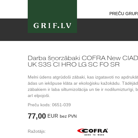
PREČU GRUP
Darba šņorzābaki COFRA New CIA
UK S3S CI HRO LG SC FO SR
Melni ūdens atgrūdoši zābaki, kas izgatavoti no apdrukā
ādas un iekšpuse klāta ar ekoloģisku kažokādu. Tādējād
zābakiem ir laba siltumizolācija un tie ir nodilumizturīgi, 
arī elpojoši.
Preču kods:
0651-039
77,00
EUR
bez PVN
Ražotājs: