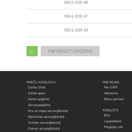
0651-039.46
0651-039.47
0651-039.48
<
PREČU KATALOGS
PAR MUMS
Darba cimdi
Par GRIF
Darba apavi
Vakances
Darba apģērbs
Mūsu partneri
Aizsargapģērbs
ATBALSTS
Acu un sejas aizsarglīdzekļi
BUJ
Elpošanas aizsarglīdzekļi
Lejupielādes
Dzirdes aizsarglīdzekļi
Piegādes info
Galvas aizsarglīdzekļi