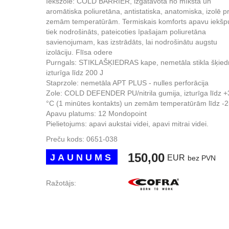
Iekšzole: COLD BARRIER, izgatavota no mīksta un
aromātiska poliuretāna, antistatiska, anatomiska, izolē p
zemām temperatūrām. Termiskais komforts apavu iekšp
tiek nodrošināts, pateicoties īpašajam poliuretāna
savienojumam, kas izstrādāts, lai nodrošinātu augstu
izolāciju. Flīsa odere
Purngals: STIKLAŠĶIEDRAS kape, nemetāla stikla šķied
izturīga līdz 200 J
Staprzole: nemetāla APT PLUS - nulles perforācija
Zole: COLD DEFENDER PU/nitrila gumija, izturīga līdz 
°C (1 minūtes kontakts) un zemām temperatūrām līdz -2
Apavu platums: 12 Mondopoint
Pielietojums: apavi aukstai videi, apavi mitrai videi.
Preču kods:
0651-038
150,00
JAUNUMS
EUR
bez PVN
Ražotājs: