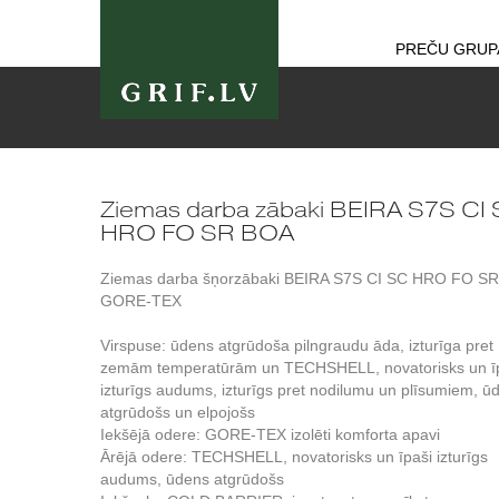
PREČU GRUP
Ziemas darba zābaki BEIRA S7S CI
HRO FO SR BOA
Ziemas darba šņorzābaki BEIRA S7S CI SC HRO FO SR
GORE-TEX
Virspuse: ūdens atgrūdoša pilngraudu āda, izturīga pret
zemām temperatūrām un TECHSHELL, novatorisks un ī
izturīgs audums, izturīgs pret nodilumu un plīsumiem, ū
atgrūdošs un elpojošs
Iekšējā odere: GORE-TEX izolēti komforta apavi
Ārējā odere: TECHSHELL, novatorisks un īpaši izturīgs
audums, ūdens atgrūdošs