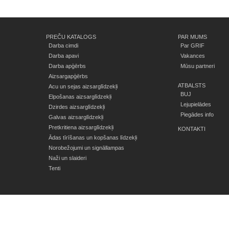
PREČU KATALOGS
PAR MUMS
Darba cimdi
Par GRIF
Darba apavi
Vakances
Darba apģērbs
Mūsu partneri
Aizsargapģērbs
ATBALSTS
Acu un sejas aizsarglīdzekļi
BUJ
Elpošanas aizsarglīdzekļi
Lejupielādes
Dzirdes aizsarglīdzekļi
Piegādes info
Galvas aizsarglīdzekļi
Pretkritiena aizsarglīdzekļi
KONTAKTI
Ādas tīrīšanas un kopšanas līdzekļi
Norobežojumi un signāllampas
Naži un slaideri
Tenti