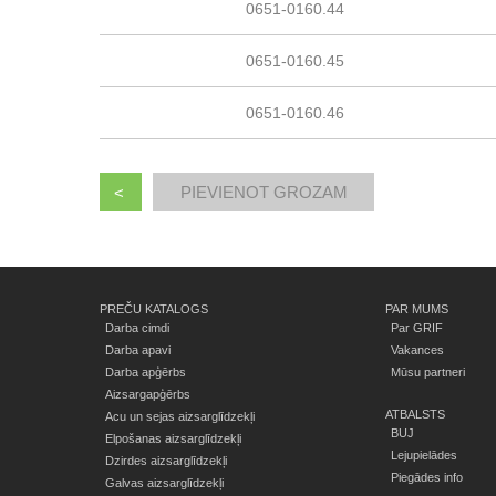
0651-0160.44
0651-0160.45
0651-0160.46
<
PREČU KATALOGS
PAR MUMS
Darba cimdi
Par GRIF
Darba apavi
Vakances
Darba apģērbs
Mūsu partneri
Aizsargapģērbs
ATBALSTS
Acu un sejas aizsarglīdzekļi
BUJ
Elpošanas aizsarglīdzekļi
Lejupielādes
Dzirdes aizsarglīdzekļi
Piegādes info
Galvas aizsarglīdzekļi