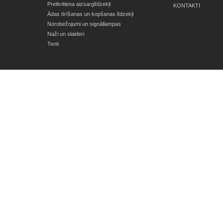
Pretkritiena aizsarglīdzekļi
KONTAKTI
Ādas tīrīšanas un kopšanas līdzekļi
Norobežojumi un signāllampas
Naži un slaideri
Tenti