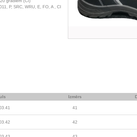
 -20 grādiem (CI)
011, P, SRC, WRU, E, FO, A , CI
uls
Izmērs
03.41
41
03.42
42
03.43
43