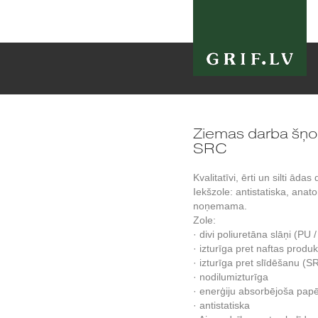
Ziemas darba šņo
SRC
Kvalitatīvi, ērti un silti ā
Iekšzole: antistatiska, anat
noņemama.
Zole:
· divi poliuretāna slāņi (PU 
· izturīga pret naftas produ
· izturīga pret slīdēšanu (S
· nodilumizturīga
· enerģiju absorbējoša pap
· antistatiska