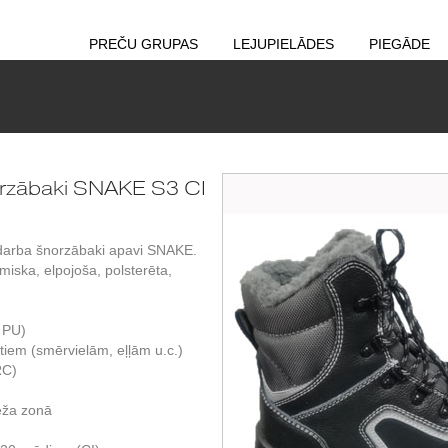
PREČU GRUPAS
LEJUPIELĀDES
PIEGĀDE
rzābaki SNAKE S3 CI
das darba šnorzābaki apavi SNAKE.
omiska, elpojoša, polsterēta,
/ PU)
ktiem (smērvielām, eļļām u.c.)
RC)
ēža zonā