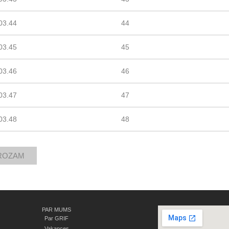
03.44
44
03.45
45
03.46
46
03.47
47
03.48
48
PAR MUMS
Par GRIF
Vakances