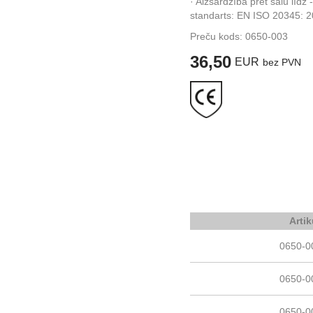
· Aizsardzība pret salu līdz
standarts: EN ISO 20345: 2
Preču kods:
0650-003
36,50
EUR
bez PVN
Artik
0650-0
0650-0
0650-0