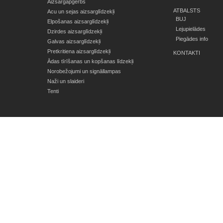
Aizsargapģērbs
ATBALSTS
Acu un sejas aizsarglīdzekļi
BUJ
Elpošanas aizsarglīdzekļi
Lejupielādes
Dzirdes aizsarglīdzekļi
Piegādes info
Galvas aizsarglīdzekļi
Pretkritiena aizsarglīdzekļi
KONTAKTI
Ādas tīrīšanas un kopšanas līdzekļi
Norobežojumi un signāllampas
Naži un slaideri
Tenti