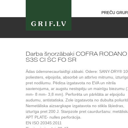
PREČU GRUP
Darba šņorzābaki COFRA RODANO
S3S CI SC FO SR
Ādas ūdensnecaurlaidīgi zābaki. Odere: SANY-DRY® 1
poliesters, elpojoša, absorbē un atbrīvo mitrumu, izturīg
pret nodilumu. Pēdiņa izgatavota no EVA un nitrila
savienojuma, ar augstu nestspēju un mainīgu biezumu (
mm- 8 mm- 3,8 mm). Perforēta un pārklāta ar elpojošu
audumu, antistatiska. Zole izgatavota no dubulta poliurit
Nemetāliska aizsargkape izgatavota no stikla šķiedras,
izturīga pret 200 J. Starpzole pret caurduršanu: metālisk
APT PLATE- nulles perforācija.
EN ISO 20345:2011