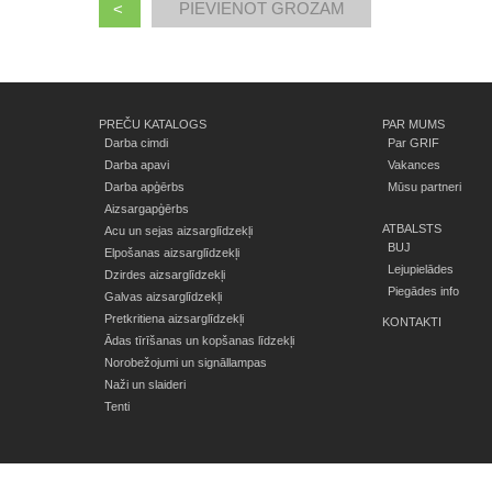
<
PREČU KATALOGS
PAR MUMS
Darba cimdi
Par GRIF
Darba apavi
Vakances
Darba apģērbs
Mūsu partneri
Aizsargapģērbs
ATBALSTS
Acu un sejas aizsarglīdzekļi
BUJ
Elpošanas aizsarglīdzekļi
Lejupielādes
Dzirdes aizsarglīdzekļi
Piegādes info
Galvas aizsarglīdzekļi
Pretkritiena aizsarglīdzekļi
KONTAKTI
Ādas tīrīšanas un kopšanas līdzekļi
Norobežojumi un signāllampas
Naži un slaideri
Tenti