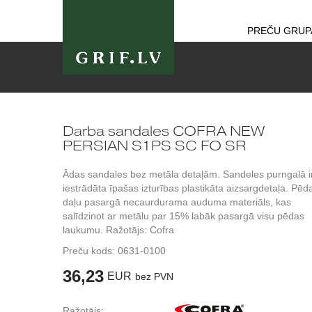
PREČU GRUP
Darba sandales COFRA NEW
PERSIAN S1PS SC FO SR
Ādas sandales bez metāla detaļām. Sandeles purngalā i
iestrādāta īpašas izturības plastikāta aizsargdetaļa. Pēd
daļu pasargā necaurdurama auduma materiāls, kas
salīdzinot ar metālu par 15% labāk pasargā visu pēdas
laukumu. Ražotājs: Cofra
Preču kods:
0631-0100
36,23
EUR
bez PVN
Ražotājs: