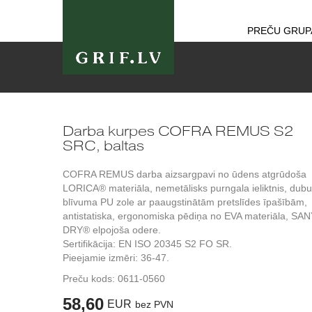
PREČU GRUP
Darba kurpes COFRA REMUS S2
SRC, baltas
COFRA REMUS darba aizsargpavi no ūdens atgrūdoša
LORICA® materiāla, nemetālisks purngala ieliktnis, dubu
blīvuma PU zole ar paaugstinātām pretslīdes īpašībām,
antistatiska, ergonomiska pēdiņa no EVA materiāla, SAN
DRY® elpojoša odere.
Sertifikācija: EN ISO 20345 S2 FO SR.
Pieejamie izmēri: 36-47.
Preču kods:
0611-0560
58,60
EUR
bez PVN