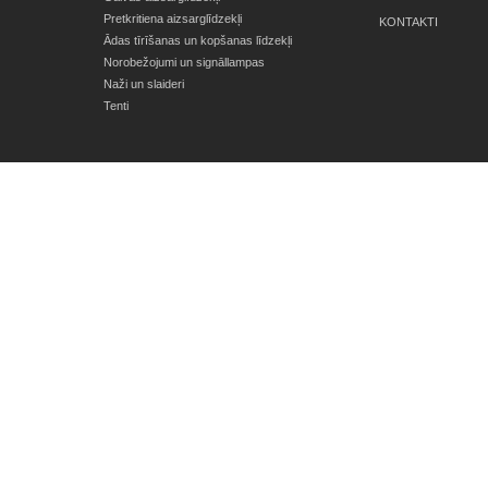
Pretkritiena aizsarglīdzekļi
KONTAKTI
Ādas tīrīšanas un kopšanas līdzekļi
Norobežojumi un signāllampas
Naži un slaideri
Tenti