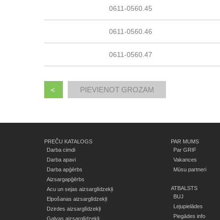
0611-0560.45
0611-0560.46
0611-0560.47
<
PREČU KATALOGS
PAR MUMS
Darba cimdi
Par GRIF
Darba apavi
Vakances
Darba apģērbs
Mūsu partneri
Aizsargapģērbs
ATBALSTS
Acu un sejas aizsarglīdzekļi
BUJ
Elpošanas aizsarglīdzekļi
Lejupielādes
Dzirdes aizsarglīdzekļi
Piegādes info
Galvas aizsarglīdzekļi