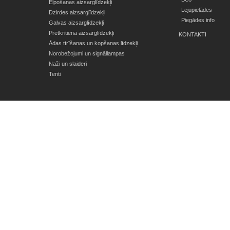
Elpošanas aizsarglīdzekļi
Lejupielādes
Dzirdes aizsarglīdzekļi
Piegādes info
Galvas aizsarglīdzekļi
Pretkritiena aizsarglīdzekļi
KONTAKTI
Ādas tīrīšanas un kopšanas līdzekļi
Norobežojumi un signāllampas
Naži un slaideri
Tenti