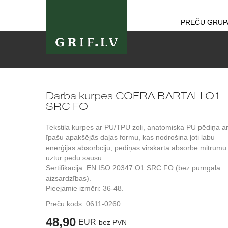
PREČU GRUP
Darba kurpes COFRA BARTALI O1
SRC FO
Tekstila kurpes ar PU/TPU zoli, anatomiska PU pēdiņa a
īpašu apakšējās daļas formu, kas nodrošina ļoti labu
enerģijas absorbciju, pēdiņas virskārta absorbē mitrumu
uztur pēdu sausu.
Sertifikācija: EN ISO 20347 O1 SRC FO (bez purngala
aizsardzības).
Pieejamie izmēri: 36-48.
Preču kods:
0611-0260
48,90
EUR
bez PVN