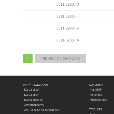
0611-0260.43
0611-0260.44
0611-0260.45
0611-0260.46
<
PREČU KATALOGS
PAR MUMS
Darba cimdi
Par GRIF
Darba apavi
Vakances
Darba apģērbs
Mūsu partneri
Aizsargapģērbs
ATBALSTS
Acu un sejas aizsarglīdzekļi
BUJ