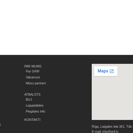
PAR MUMS
Par GRIF
Vakances
Mūsu partneri
ATBALSTS
BUJ
Lejupielādes
Piegādes info
KONTAKTI
i
Rīga, Latgales iela 361, Tālr.
E-mail:
info@grif.lv