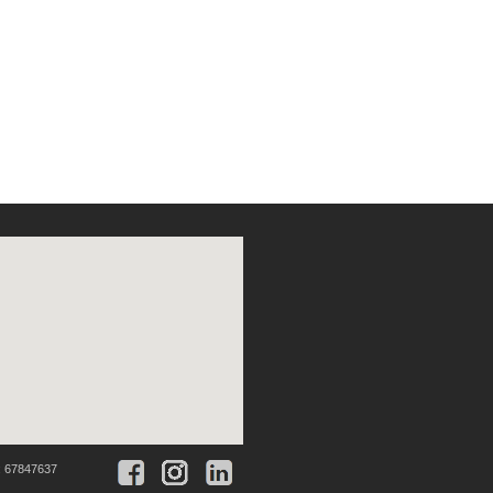
:
67847637