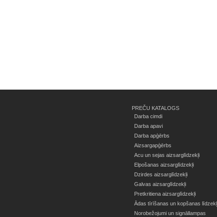
PREČU KATALOGS
Darba cimdi
Darba apavi
Darba apģērbs
Aizsargapģērbs
Acu un sejas aizsarglīdzekļi
Elpošanas aizsarglīdzekļi
Dzirdes aizsarglīdzekļi
Galvas aizsarglīdzekļi
Pretkritiena aizsarglīdzekļi
Ādas tīrīšanas un kopšanas līdzekļ
Norobežojumi un signāllampas