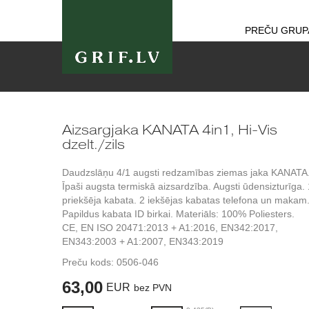
PREČU GRUP
Aizsargjaka KANATA 4in1, Hi-Vis
dzelt./zils
Daudzslāņu 4/1 augsti redzamības ziemas jaka KANATA
Īpaši augsta termiskā aizsardzība. Augsti ūdensizturīga. 
priekšēja kabata. 2 iekšējas kabatas telefona un makam
Papildus kabata ID birkai. Materiāls: 100% Poliesters.
CE, EN ISO 20471:2013 + A1:2016, EN342:2017,
EN343:2003 + A1:2007, EN343:2019
Preču kods:
0506-046
63,00
EUR
bez PVN