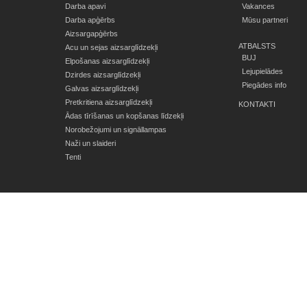
Darba apavi
Vakances
Darba apģērbs
Mūsu partneri
Aizsargapģērbs
ATBALSTS
Acu un sejas aizsarglīdzekļi
BUJ
Elpošanas aizsarglīdzekļi
Lejupielādes
Dzirdes aizsarglīdzekļi
Piegādes info
Galvas aizsarglīdzekļi
Pretkritiena aizsarglīdzekļi
KONTAKTI
Ādas tīrīšanas un kopšanas līdzekļi
Norobežojumi un signāllampas
Naži un slaideri
Tenti