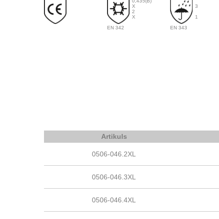
0,435(B)
X
3
2
X
1
EN 342
EN 343
Artikuls
0506-046.2XL
0506-046.3XL
0506-046.4XL