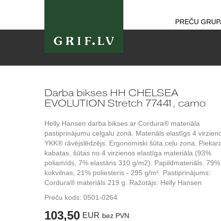
PREČU GRUP
Darba bikses HH CHELSEA
EVOLUTION Stretch 77441, camo
Helly Hansen darba bikses ar Cordura® materiāla
pastiprinājumu ceļgalu zonā. Materiāls elastīgs 4 virzien
YKK® rāvējslēdzējs. Ergonomiski šūta ceļu zona. Pieka
kabatas, šūtas no 4 virzienos elastīga materiāla (93%
poliamīds, 7% elastāns 310 g/m2). Papildmateriāls: 79%
kokvilnas, 21% poliesteris - 295 g/m². Pastiprinājums:
Cordura® materiāls 219 g. Ražotājs: Helly Hansen
Preču kods:
0501-0264
103,50
EUR
bez PVN