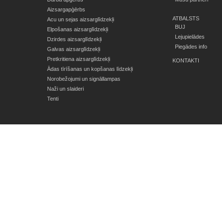
Aizsargapģērbs
ATBALSTS
Acu un sejas aizsarglīdzekļi
BUJ
Elpošanas aizsarglīdzekļi
Lejupielādes
Dzirdes aizsarglīdzekļi
Piegādes info
Galvas aizsarglīdzekļi
Pretkritiena aizsarglīdzekļi
KONTAKTI
Ādas tīrīšanas un kopšanas līdzekļi
Norobežojumi un signāllampas
Naži un slaideri
Tenti