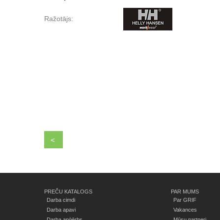
Ražotājs:
<
PREČU KATALOGS
PAR MUMS
Darba cimdi
Par GRIF
Darba apavi
Vakances
Darba apģērbs
Mūsu partneri