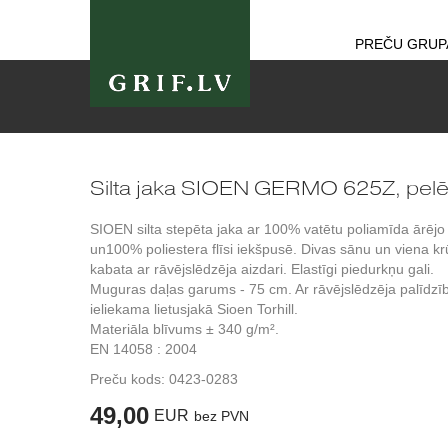
PREČU GRUP
Silta jaka SIOEN GERMO 625Z, pel
SIOEN silta stepēta jaka ar 100% vatētu poliamīda ārējo 
un100% poliestera flīsi iekšpusē. Divas sānu un viena k
kabata ar rāvējslēdzēja aizdari. Elastīgi piedurkņu gali.
Muguras daļas garums - 75 cm. Ar rāvējslēdzēja palīdzī
ieliekama lietusjakā Sioen Torhill.
Materiāla blīvums ± 340 g/m².
EN 14058 : 2004
Preču kods:
0423-0283
49,00
EUR
bez PVN