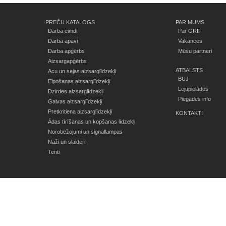
PREČU KATALOGS
PAR MUMS
Darba cimdi
Par GRIF
Darba apavi
Vakances
Darba apģērbs
Mūsu partneri
Aizsargapģērbs
ATBALSTS
Acu un sejas aizsarglīdzekļi
BUJ
Elpošanas aizsarglīdzekļi
Lejupielādes
Dzirdes aizsarglīdzekļi
Piegādes info
Galvas aizsarglīdzekļi
Pretkritiena aizsarglīdzekļi
KONTAKTI
Ādas tīrīšanas un kopšanas līdzekļi
Norobežojumi un signāllampas
Naži un slaideri
Tenti