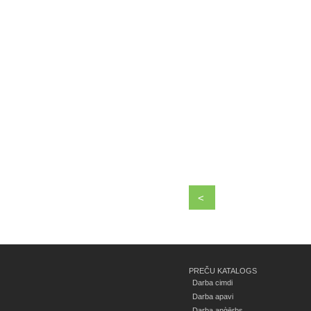
<
PREČU KATALOGS
Darba cimdi
Darba apavi
Darba apģērbs