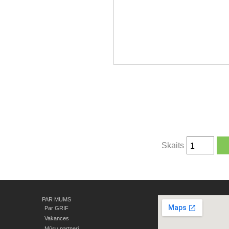
Skaits
PAR MUMS
Par GRIF
Vakances
Mūsu partneri