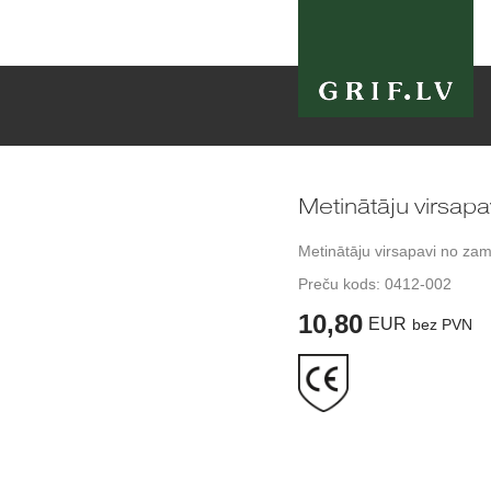
Metinātāju virsapa
Metinātāju virsapavi no za
Preču kods:
0412-002
10,80
EUR
bez PVN