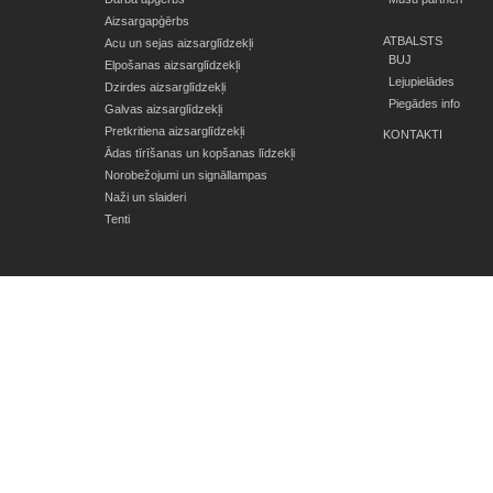
Aizsargapģērbs
ATBALSTS
Acu un sejas aizsarglīdzekļi
BUJ
Elpošanas aizsarglīdzekļi
Lejupielādes
Dzirdes aizsarglīdzekļi
Piegādes info
Galvas aizsarglīdzekļi
Pretkritiena aizsarglīdzekļi
KONTAKTI
Ādas tīrīšanas un kopšanas līdzekļi
Norobežojumi un signāllampas
Naži un slaideri
Tenti