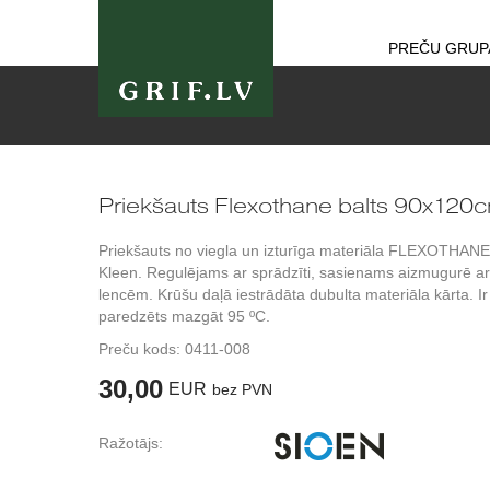
PREČU GRUP
Priekšauts Flexothane balts 90x120
Priekšauts no viegla un izturīga materiāla FLEXOTHANE
Kleen. Regulējams ar sprādzīti, sasienams aizmugurē ar
lencēm. Krūšu daļā iestrādāta dubulta materiāla kārta. Ir
paredzēts mazgāt 95 ºC.
Preču kods:
0411-008
30,00
EUR
bez PVN
Ražotājs: