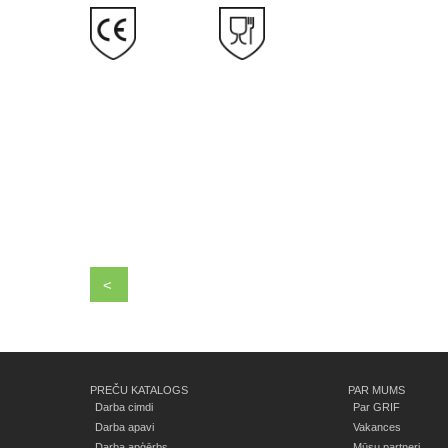
<
PREČU KATALOGS
PAR MUMS
Darba cimdi
Par GRIF
Darba apavi
Vakances
Darba apģērbs
Mūsu partneri