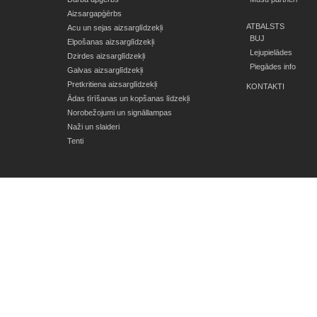
Aizsargapģērbs
ATBALSTS
Acu un sejas aizsarglīdzekļi
BUJ
Elpošanas aizsarglīdzekļi
Lejupielādes
Dzirdes aizsarglīdzekļi
Piegādes info
Galvas aizsarglīdzekļi
Pretkritiena aizsarglīdzekļi
KONTAKTI
Ādas tīrīšanas un kopšanas līdzekļi
Norobežojumi un signāllampas
Naži un slaideri
Tenti