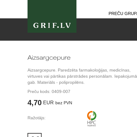
PREČU GRUP
Aizsargcepure
Aizsargcepure. Paredzēta farmakoloģijas, medicīnas,
virtuves vai pārtikas pārstrādes personālam. Iepakojum
gab. Materiāls - polipropilēns.
Preču kods:
0409-007
4,70
EUR
bez PVN
Ražotājs: