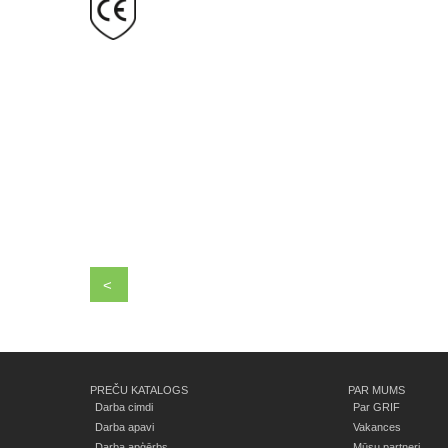
<
PREČU KATALOGS
PAR MUMS
Darba cimdi
Par GRIF
Darba apavi
Vakances
Darba apģērbs
Mūsu partneri