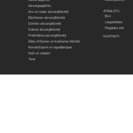
Aizsargapģērbs
ATBALSTS
Acu un sejas aizsarglīdzekļi
BUJ
Elpošanas aizsarglīdzekļi
Lejupielādes
Dzirdes aizsarglīdzekļi
Piegādes info
Galvas aizsarglīdzekļi
Pretkritiena aizsarglīdzekļi
KONTAKTI
Ādas tīrīšanas un kopšanas līdzekļi
Norobežojumi un signāllampas
Naži un slaideri
Tenti