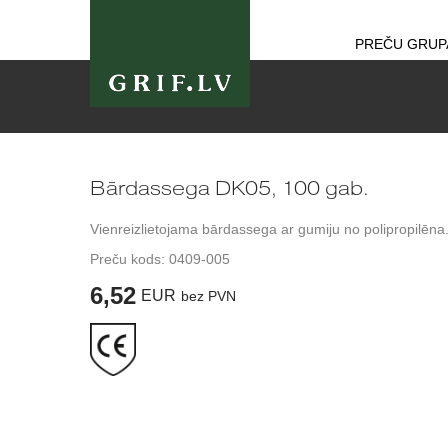
PREČU GRUP
Bārdassega DK05, 100 gab.
Vienreizlietojama bārdassega ar gumiju no polipropilēna
Preču kods:
0409-005
6,52
EUR
bez PVN