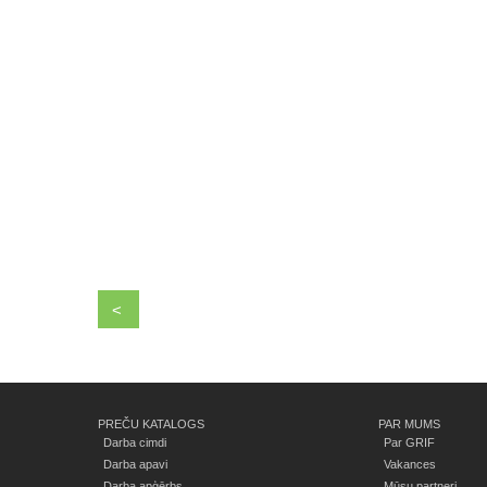
<
PREČU KATALOGS
PAR MUMS
Darba cimdi
Par GRIF
Darba apavi
Vakances
Darba apģērbs
Mūsu partneri