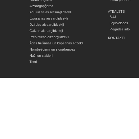
Aizsargapģērbs
ATBALSTS
Acu un sejas aizsarglīdzekļi
BUJ
Elpošanas aizsarglīdzekļi
Lejupielādes
Dzirdes aizsarglīdzekļi
Piegādes info
Galvas aizsarglīdzekļi
Pretkritiena aizsarglīdzekļi
KONTAKTI
Ādas tīrīšanas un kopšanas līdzekļi
Norobežojumi un signāllampas
Naži un slaideri
Tenti