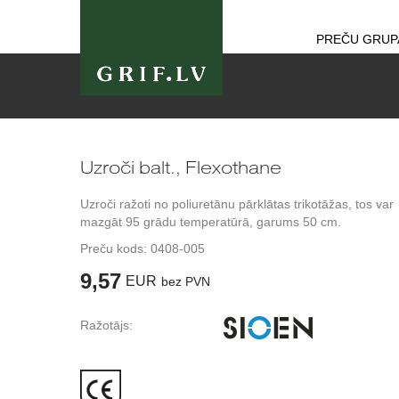
PREČU GRUP
Uzroči balt., Flexothane
Uzroči ražoti no poliuretānu pārklātas trikotāžas, tos var
mazgāt 95 grādu temperatūrā, garums 50 cm.
Preču kods:
0408-005
9,57
EUR
bez PVN
Ražotājs: