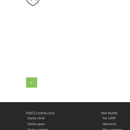
<
PREČU KATALOGS
PAR MUMS
Darba cimdi
Par GRIF
Darba apavi
Vakances
Darba apģērbs
Mūsu partneri