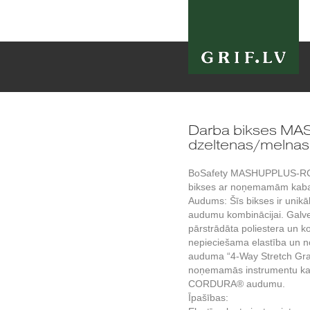
Darba bikses MA
dzeltenas/melnas
BoSafety MASHUPPLUS-RC 
bikses ar noņemamām kabat
Audums: Šīs bikses ir unikāl
audumu kombinācijai. Galve
pārstrādāta poliestera un k
nepieciešama elastība un no
auduma “4-Way Stretch Gra
noņemamās instrumentu kaba
CORDURA® audumu.
Īpašības: