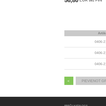
56,80
EUR
bez PVN
Artik
0406-2
0406-2
0406-2
<
PREČU KATALOGS