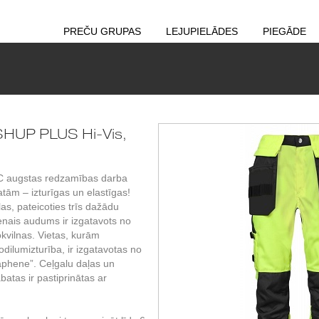
PREČU GRUPAS
LEJUPIELĀDES
PIEGĀDE
SHUP PLUS Hi-Vis,
augstas redzamības darba
ām – izturīgas un elastīgas!
as, pateicoties trīs dažādu
nais audums ir izgatavots no
okvilnas. Vietas, kurām
dilumizturība, ir izgatavotas no
phene”. Ceļgalu daļas un
tas ir pastiprinātas ar