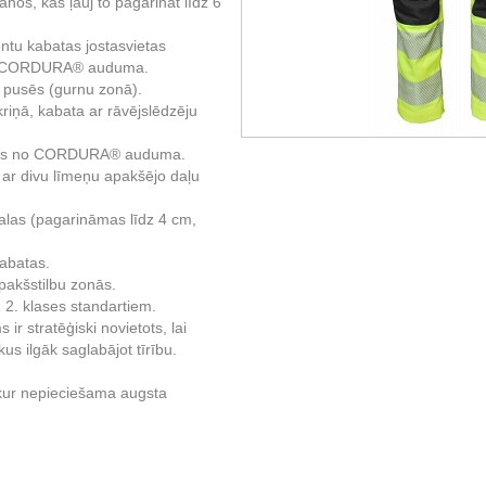
ānos, kas ļauj to pagarināt līdz 6
tu kabatas jostasvietas
no CORDURA® auduma.
s pusēs (gurnu zonā).
riņā, kabata ar rāvējslēdzēju
otas no CORDURA® auduma.
 ar divu līmeņu apakšējo daļu
las (pagarināmas līdz 4 cm,
kabatas.
apakšstilbu zonās.
 2. klases standartiem.
r stratēģiski novietots, lai
us ilgāk saglabājot tīrību.
kur nepieciešama augsta