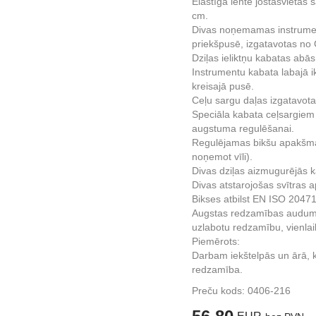
Elastīga lente jostasvietas s
cm.
Divas noņemamas instrumen
priekšpusē, izgatavotas 
Dziļas ieliktņu kabatas abā
Instrumentu kabata labajā ik
kreisajā pusē.
Ceļu sargu daļas izgatav
Speciāla kabata ceļsargiem
augstuma regulēšanai.
Regulējamas bikšu apakšma
noņemot vīli).
Divas dziļas aizmugurējās 
Divas atstarojošas svītras 
Bikses atbilst EN ISO 20471
Augstas redzamības audums i
uzlabotu redzamību, vienlaik
Piemērots:
Darbam iekštelpās un ārā, 
redzamība.
Preču kods:
0406-216