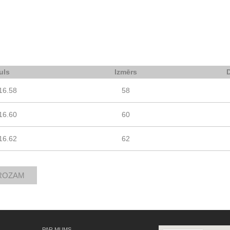
uls
Izmērs
16.58
58
16.60
60
16.62
62
PAR MUMS