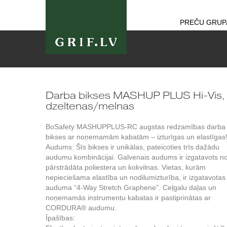
PREČU GRUP
Darba bikses MASHUP PLUS Hi-Vis,
dzeltenas/melnas
BoSafety MASHUPPLUS-RC augstas redzamības darba
bikses ar noņemamām kabatām – izturīgas un elastīgas
Audums: Šīs bikses ir unikālas, pateicoties trīs dažādu
audumu kombinācijai. Galvenais audums ir izgatavots n
pārstrādāta poliestera un kokvilnas. Vietas, kurām
nepieciešama elastība un nodilumizturība, ir izgatavotas
auduma “4-Way Stretch Graphene”. Ceļgalu daļas un
noņemamās instrumentu kabatas ir pastiprinātas ar
CORDURA® audumu.
Īpašības: