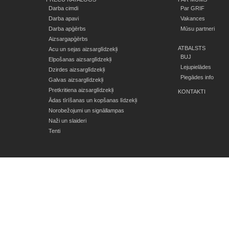
Darba cimdi
Par GRIF
Darba apavi
Vakances
Darba apģērbs
Mūsu partneri
Aizsargapģērbs
ATBALSTS
Acu un sejas aizsarglīdzekļi
BUJ
Elpošanas aizsarglīdzekļi
Lejupielādes
Dzirdes aizsarglīdzekļi
Piegādes info
Galvas aizsarglīdzekļi
Pretkritiena aizsarglīdzekļi
KONTAKTI
Ādas tīrīšanas un kopšanas līdzekļi
Norobežojumi un signāllampas
Naži un slaideri
Tenti