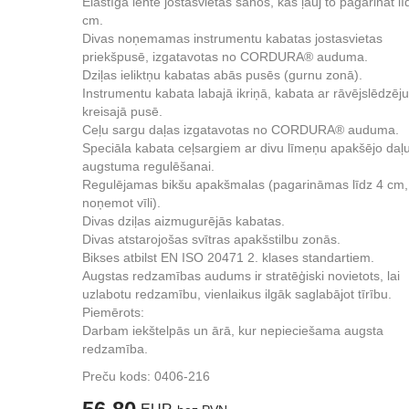
Elastīga lente jostasvietas sānos, kas ļauj to pagarināt lī
cm.
Divas noņemamas instrumentu kabatas jostasvietas
priekšpusē, izgatavotas no CORDURA® auduma.
Dziļas ieliktņu kabatas abās pusēs (gurnu zonā).
Instrumentu kabata labajā ikriņā, kabata ar rāvējslēdzēju
kreisajā pusē.
Ceļu sargu daļas izgatavotas no CORDURA® auduma.
Speciāla kabata ceļsargiem ar divu līmeņu apakšējo daļ
augstuma regulēšanai.
Regulējamas bikšu apakšmalas (pagarināmas līdz 4 cm,
noņemot vīli).
Divas dziļas aizmugurējās kabatas.
Divas atstarojošas svītras apakšstilbu zonās.
Bikses atbilst EN ISO 20471 2. klases standartiem.
Augstas redzamības audums ir stratēģiski novietots, lai
uzlabotu redzamību, vienlaikus ilgāk saglabājot tīrību.
Piemērots:
Darbam iekštelpās un ārā, kur nepieciešama augsta
redzamība.
Preču kods:
0406-216