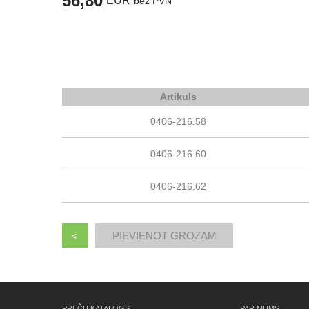
56,80
EUR
bez PVN
Artikuls
0406-216.58
0406-216.60
0406-216.62
<
PREČU KATALOGS
PAR MUMS