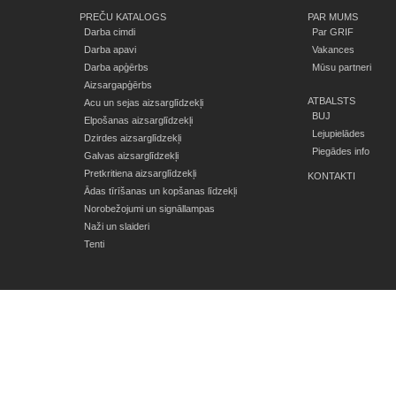
PREČU KATALOGS
PAR MUMS
Darba cimdi
Par GRIF
Darba apavi
Vakances
Darba apģērbs
Mūsu partneri
Aizsargapģērbs
ATBALSTS
Acu un sejas aizsarglīdzekļi
BUJ
Elpošanas aizsarglīdzekļi
Lejupielādes
Dzirdes aizsarglīdzekļi
Piegādes info
Galvas aizsarglīdzekļi
Pretkritiena aizsarglīdzekļi
KONTAKTI
Ādas tīrīšanas un kopšanas līdzekļi
Norobežojumi un signāllampas
Naži un slaideri
Tenti