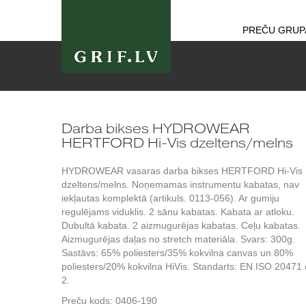
PREČU GRUP
Darba bikses HYDROWEAR
HERTFORD Hi-Vis dzeltens/melns
HYDROWEAR vasaras darba bikses HERTFORD Hi-Vis
dzeltens/melns. Noņemamas instrumentu kabatas, nav
iekļautas komplektā (artikuls. 0113-056). Ar gumiju
regulējams viduklis. 2 sānu kabatas. Kabata ar atloku.
Dubultā kabata. 2 aizmugurējas kabatas. Ceļu kabatas.
Aizmugurējas daļas no stretch materiāla. Svars: 300g.
Sastāvs: 65% poliesters/35% kokvilna canvas un 80%
poliesters/20% kokvilna HiVis. Standarts: EN ISO 20471 
2.
Preču kods:
0406-190