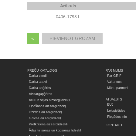
Artikuls
0406-1793.L
<
PREČU KATALOGS
PAR MUMS
Darba cimdi
Par GRIF
Darba apavi
Vakances
Darba apģērbs
Mūsu partneri
Aizsargapģērbs
ATBALSTS
Acu un sejas aizsarglīdzekļi
BUJ
Elpošanas aizsarglīdzekļi
Lejupielādes
Dzirdes aizsarglīdzekļi
Piegādes info
Galvas aizsarglīdzekļi
Pretkritiena aizsarglīdzekļi
KONTAKTI
Ādas tīrīšanas un kopšanas līdzekļi