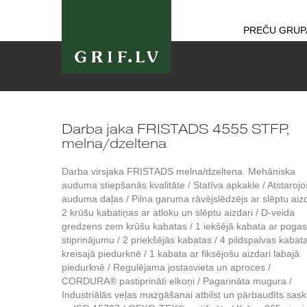
PREČU GRUP
Darba jaka FRISTADS 4555 STFP,
melna/dzeltena
Darba virsjaka FRISTADS melna/dzeltena. Mehāniska
auduma stiepšanās kvalitāte / Statīva apkakle / Atstaroj
auduma daļas / Pilna garuma rāvējslēdzējs ar slēptu aizd
2 krūšu kabatiņas ar atloku un slēptu aizdari / D-veida
gredzens zem krūšu kabatas / 1 iekšējā kabata ar pogas
stiprinājumu / 2 priekšējās kabatas / 4 pildspalvas kabat
kreisajā piedurknē / 1 kabata ar fiksējošu aizdari labajā
piedurknē / Regulējama jostasvieta un aproces /
CORDURA® pastiprināti elkoņi / Pagarināta mugura /
Industriālās veļas mazgāšanai atbilst un pārbaudīts sas