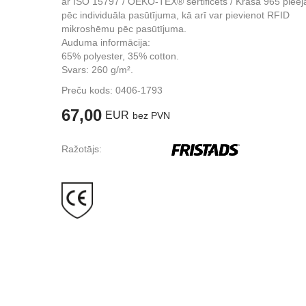
ar ISO 15797 / OEKO-TEX® sertificēts / Krāsa 965 piee
pēc individuāla pasūtījuma, kā arī var pievienot RFID
mikroshēmu pēc pasūtījuma.
Auduma informācija:
65% polyester, 35% cotton.
Svars: 260 g/m².
Preču kods:
0406-1793
67,00
EUR
bez PVN
Ražotājs: