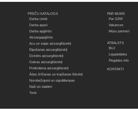
PREČU KATALOGS
PAR MUMS
Darba cimdi
Par GRIF
Darba apavi
Vakances
Darba apģērbs
Mūsu partneri
Aizsargapģērbs
ATBALSTS
Acu un sejas aizsarglīdzekļi
BUJ
Elpošanas aizsarglīdzekļi
Lejupielādes
Dzirdes aizsarglīdzekļi
Piegādes info
Galvas aizsarglīdzekļi
Pretkritiena aizsarglīdzekļi
KONTAKTI
Ādas tīrīšanas un kopšanas līdzekļi
Norobežojumi un signāllampas
Naži un slaideri
Tenti