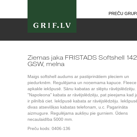
PREČU GRUP
Ziemas jaka FRISTADS Softshell 142
GSW, melna
Maigs softshell audums ar pastiprinātiem pleciem un
piedurknēm. Regulējama un noņemama kapuce. Fleece
apkakle iekšpusē. Sānu kabatas ar slēptu rāvējslēdzēju.
"Napoleona" kabata ar rāvējslēdzēju, pat pieejama kad j
ir pilnībā ciet. Iekšpusē kabata ar rāvējslēdzēju. Iekšpus
divas atsevišķas kabatas telefonam, u.c. Pagarināta
aizmugure. Regulējama aukliņu pie gurniem. Ūdens
necaulaidība 5000 mm.
Preču kods:
0406-136