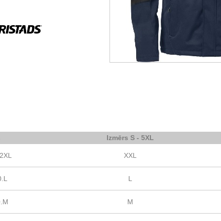
s
Izmērs S - 5XL
.2XL
XXL
0.L
L
0.M
M