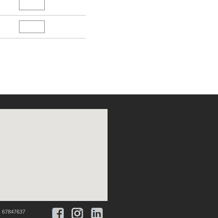
:
67847637