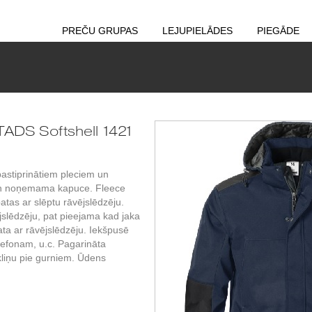
PREČU GRUPAS
LEJUPIELĀDES
PIEGĀDE
TADS Softshell 1421
astiprinātiem pleciem un
n noņemama kapuce. Fleece
tas ar slēptu rāvējslēdzēju.
slēdzēju, pat pieejama kad jaka
bata ar rāvējslēdzēju. Iekšpusē
lefonam, u.c. Pagarināta
liņu pie gurniem. Ūdens