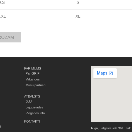
0.S
S
.XL
XL
PAR MUMS
Par GRIF
Vakances
Mūsu partneri
ATBALSTS
BUJ
Lejupielādes
Piegādes info
KONTAKTI
i
Rīga, Latgales iela 361, Tālr.