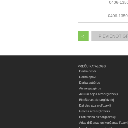
0406-135
0406-1350
<
PREČU KATALOGS
Darba cimdi
Darba apavi
Darba apģērbs
Aizsargapģērbs
Acu un sejas aizsarglīdzekļi
Elpošanas aizsarglīdzekļi
Dzirdes aizsarglīdzekļi
Galvas aizsarglīdzekļi
Pretkritiena aizsarglīdzekļi
Ādas tīrīšanas un kopšanas līdzekļ