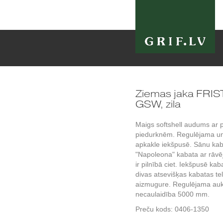
Ziemas jaka FRIS
GSW, zila
Maigs softshell audums ar p
piedurknēm. Regulējama u
apkakle iekšpusē. Sānu kaba
"Napoleona" kabata ar rāvēj
ir pilnībā ciet. Iekšpusē ka
divas atsevišķas kabatas te
aizmugure. Regulējama auk
necaulaidība 5000 mm.
Preču kods:
0406-1350