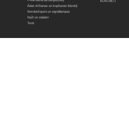
Pretkritiena aizsarglīdzekļi
KONTAKTI
Ādas tīrīšanas un kopšanas līdzekļi
Norobežojumi un signāllampas
Naži un slaideri
Tenti