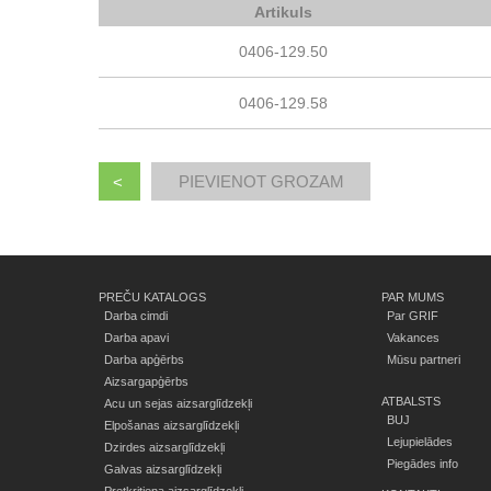
Artikuls
0406-129.50
0406-129.58
<
PREČU KATALOGS
PAR MUMS
Darba cimdi
Par GRIF
Darba apavi
Vakances
Darba apģērbs
Mūsu partneri
Aizsargapģērbs
ATBALSTS
Acu un sejas aizsarglīdzekļi
BUJ
Elpošanas aizsarglīdzekļi
Lejupielādes
Dzirdes aizsarglīdzekļi
Piegādes info
Galvas aizsarglīdzekļi