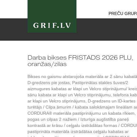
PREČU GRUP
Darba bikses FRISTADS 2026 PLU,
oranžas/zilas
Bikses no gaismu atstarojoša materiāla ar 2 sānu kabat
D-gredzens pie jostas, Pastiprinātas stakles šuves/2
aizmugures kabatas ar klapi un Velcro stiprinājumu/ krei
sānu kabata ar klapi un Velcro stiprinājumu, telefona ka
ar klapi un Velcro stiprinājums, D-gredzens un ID-kartes
turētājs / Cilpa āmurim / kabata salokāmajam lineālam a
CORDURA® materiāla pastiprinājumu un kabata rīkiem,
pogas un cilpas 2 nažiem / Izturīga augšstilba paneļi
kontrastā ar krāsu / ceļgalu izstrādātas formas / COR
pastiprināta materiāla izstrādātaa ceļgalu kabatas ar