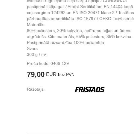
iekšpusē regulējamu ceļa sargu opciju / CORDURA®
pastiprināti kāju gali / Atbilst Sertifikātam EN 14404 kopā
ceļusargiem 124292 un EN ISO 20471 klase 2 / Testētas
pārbaudītas ar sertifikātu ISO 15797 / OEKO-Tex® sertifi
Materiāls
80% poliesters, 20% kokvilna, netīrumu, eļļas un ūdens
atgrūdošs. Cits materiāls, 65% poliesters, 35% kokvilna.
Pastiprinātā aizsardzība 100% poliamīda
Svars
300 g / m².
Preču kods:
0406-129
79,00
EUR
bez PVN
Ražotājs: