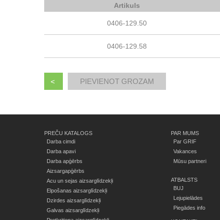
Artikuls
0406-129.50
0406-129.58
<
PREČU KATALOGS
PAR MUMS
Darba cimdi
Par GRIF
Darba apavi
Vakances
Darba apģērbs
Mūsu partneri
Aizsargapģērbs
ATBALSTS
Acu un sejas aizsarglīdzekļi
BUJ
Elpošanas aizsarglīdzekļi
Lejupielādes
Dzirdes aizsarglīdzekļi
Piegādes info
Galvas aizsarglīdzekļi