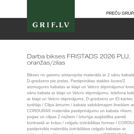
PREČU GRUP
Darba bikses FRISTADS 2026 PLU,
oranžas/zilas
Bikses no gaismu atstarojoša materiāla ar 2 sānu kabat
D-gredzens pie jostas, Pastiprinātas stakles šuves/2
aizmugures kabatas ar klapi un Velcro stiprinājumu/ krei
sānu kabata ar klapi un Velcro stiprinājumu, telefona ka
ar klapi un Velcro stiprinājums, D-gredzens un ID-kartes
turētājs / Cilpa āmurim / kabata salokāmajam lineālam a
CORDURA® materiāla pastiprinājumu un kabata rīkiem,
pogas un cilpas 2 nažiem / Izturīga augšstilba paneļi
kontrastā ar krāsu / ceļgalu izstrādātas formas / COR
pastiprināta materiāla izstrādātaa ceļgalu kabatas ar