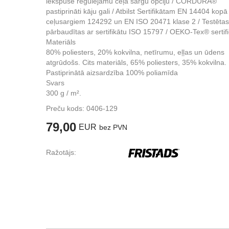
iekšpusē regulējamu ceļa sargu opciju / CORDURA®
pastiprināti kāju gali / Atbilst Sertifikātam EN 14404 kopā
ceļusargiem 124292 un EN ISO 20471 klase 2 / Testētas
pārbaudītas ar sertifikātu ISO 15797 / OEKO-Tex® sertifi
Materiāls
80% poliesters, 20% kokvilna, netīrumu, eļļas un ūdens
atgrūdošs. Cits materiāls, 65% poliesters, 35% kokvilna.
Pastiprinātā aizsardzība 100% poliamīda
Svars
300 g / m².
Preču kods:
0406-129
79,00
EUR
bez PVN
Ražotājs: