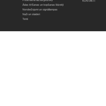
Pretkritiena aizsarglīdzekļi
KONTAKTI
Ādas tīrīšanas un kopšanas līdzekļi
Norobežojumi un signāllampas
Naži un slaideri
Tenti