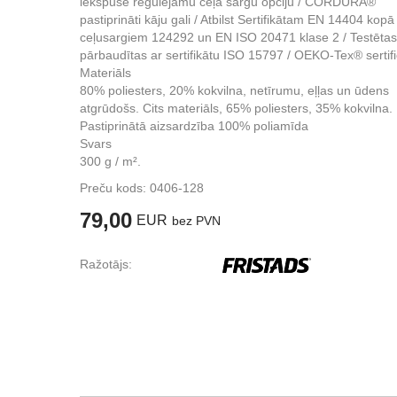
iekšpusē regulējamu ceļa sargu opciju / CORDURA®
pastiprināti kāju gali / Atbilst Sertifikātam EN 14404 kopā
ceļusargiem 124292 un EN ISO 20471 klase 2 / Testētas
pārbaudītas ar sertifikātu ISO 15797 / OEKO-Tex® sertifi
Materiāls
80% poliesters, 20% kokvilna, netīrumu, eļļas un ūdens
atgrūdošs. Cits materiāls, 65% poliesters, 35% kokvilna.
Pastiprinātā aizsardzība 100% poliamīda
Svars
300 g / m².
Preču kods:
0406-128
79,00
EUR
bez PVN
Ražotājs: