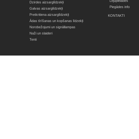
Lejupielādes
Dzirdes aizsarglīdzekļi
Piegādes info
Galvas aizsarglīdzekļi
Pretkritiena aizsarglīdzekļi
KONTAKTI
Ādas tīrīšanas un kopšanas līdzekļi
Norobežojumi un signāllampas
Naži un slaideri
Tenti