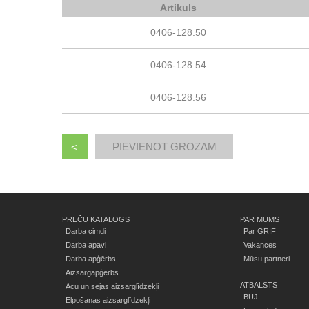
Artikuls
0406-128.50
0406-128.54
0406-128.56
<
PREČU KATALOGS
PAR MUMS
Darba cimdi
Par GRIF
Darba apavi
Vakances
Darba apģērbs
Mūsu partneri
Aizsargapģērbs
ATBALSTS
Acu un sejas aizsarglīdzekļi
BUJ
Elpošanas aizsarglīdzekļi