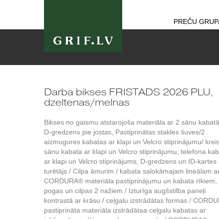
PREČU GRUP
Darba bikses FRISTADS 2026 PLU,
dzeltenas/melnas
Bikses no gaismu atstarojoša materiāla ar 2 sānu kabat
D-gredzens pie jostas, Pastiprinātas stakles šuves/2
aizmugures kabatas ar klapi un Velcro stiprinājumu/ krei
sānu kabata ar klapi un Velcro stiprinājumu, telefona ka
ar klapi un Velcro stiprinājums, D-gredzens un ID-kartes
turētājs / Cilpa āmurim / kabata salokāmajam lineālam a
CORDURA® materiāla pastiprinājumu un kabata rīkiem,
pogas un cilpas 2 nažiem / Izturīga augšstilba paneļi
kontrastā ar krāsu / ceļgalu izstrādātas formas / COR
pastiprināta materiāla izstrādātaa ceļgalu kabatas ar