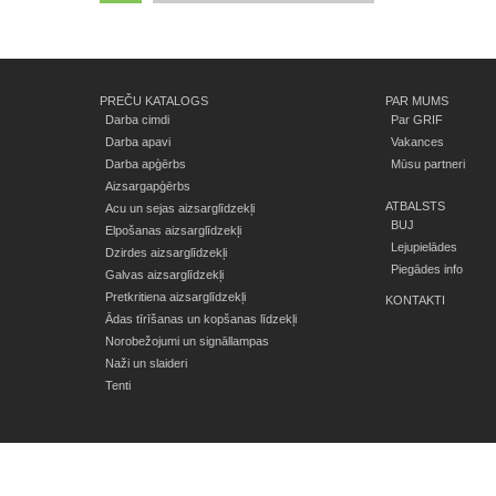
PREČU KATALOGS
PAR MUMS
Darba cimdi
Par GRIF
Darba apavi
Vakances
Darba apģērbs
Mūsu partneri
Aizsargapģērbs
ATBALSTS
Acu un sejas aizsarglīdzekļi
BUJ
Elpošanas aizsarglīdzekļi
Lejupielādes
Dzirdes aizsarglīdzekļi
Piegādes info
Galvas aizsarglīdzekļi
Pretkritiena aizsarglīdzekļi
KONTAKTI
Ādas tīrīšanas un kopšanas līdzekļi
Norobežojumi un signāllampas
Naži un slaideri
Tenti