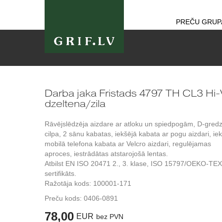
PREČU GRUP
Darba jaka Fristads 4797 TH CL3 Hi-
dzeltena/zila
Rāvējslēdzēja aizdare ar atloku un spiedpogām, D-gred
cilpa, 2 sānu kabatas, iekšējā kabata ar pogu aizdari, ie
mobilā telefona kabata ar Velcro aizdari, regulējamas
aproces, iestrādātas atstarojošā lentas.
Atbilst EN ISO 20471 2., 3. klase, ISO 15797/OEKO-TE
sertifikāts.
Ražotāja kods: 100001-171
Preču kods:
0406-0891
78,00
EUR
bez PVN