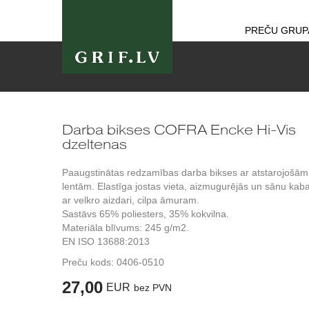
PREČU GRUP
Darba bikses COFRA Encke Hi-Vis
dzeltenas
Paaugstinātas redzamības darba bikses ar atstarojošām
lentām. Elastīga jostas vieta, aizmugurējās un sānu kab
ar velkro aizdari, cilpa āmuram.
Sastāvs 65% poliesters, 35% kokvilna.
Materiāla blīvums: 245 g/m2.
EN ISO 13688:2013
Preču kods:
0406-0510
27,00
EUR
bez PVN