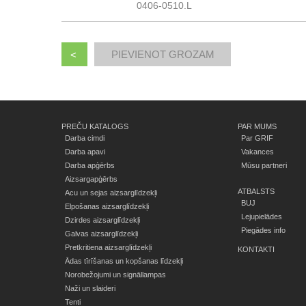
0406-0510.L
<
PREČU KATALOGS
PAR MUMS
Darba cimdi
Par GRIF
Darba apavi
Vakances
Darba apģērbs
Mūsu partneri
Aizsargapģērbs
ATBALSTS
Acu un sejas aizsarglīdzekļi
BUJ
Elpošanas aizsarglīdzekļi
Lejupielādes
Dzirdes aizsarglīdzekļi
Piegādes info
Galvas aizsarglīdzekļi
Pretkritiena aizsarglīdzekļi
KONTAKTI
Ādas tīrīšanas un kopšanas līdzekļi
Norobežojumi un signāllampas
Naži un slaideri
Tenti