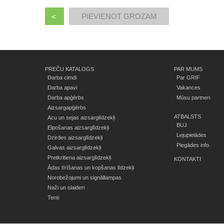
<
PREČU KATALOGS
PAR MUMS
Darba cimdi
Par GRIF
Darba apavi
Vakances
Darba apģērbs
Mūsu partneri
Aizsargapģērbs
ATBALSTS
Acu un sejas aizsarglīdzekļi
BUJ
Elpošanas aizsarglīdzekļi
Lejupielādes
Dzirdes aizsarglīdzekļi
Piegādes info
Galvas aizsarglīdzekļi
Pretkritiena aizsarglīdzekļi
KONTAKTI
Ādas tīrīšanas un kopšanas līdzekļi
Norobežojumi un signāllampas
Naži un slaideri
Tenti