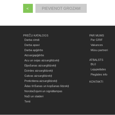
<
PREČU KATALOGS
PAR MUMS
Darba cimdi
Par GRIF
Darba apavi
Vakances
Darba apģērbs
Mūsu partneri
Aizsargapģērbs
ATBALSTS
Acu un sejas aizsarglīdzekļi
BUJ
Elpošanas aizsarglīdzekļi
Lejupielādes
Dzirdes aizsarglīdzekļi
Piegādes info
Galvas aizsarglīdzekļi
Pretkritiena aizsarglīdzekļi
KONTAKTI
Ādas tīrīšanas un kopšanas līdzekļi
Norobežojumi un signāllampas
Naži un slaideri
Tenti