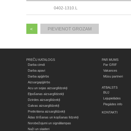
0402-1310.L
<
PREČU KATALOGS
PAR MUMS
Darba cimdi
Par GRIF
Darba apavi
Vakances
Darba apģērbs
Mūsu partneri
Aizsargapģērbs
ATBALSTS
Acu un sejas aizsarglīdzekļi
BUJ
Elpošanas aizsarglīdzekļi
Lejupielādes
Dzirdes aizsarglīdzekļi
Piegādes info
Galvas aizsarglīdzekļi
Pretkritiena aizsarglīdzekļi
KONTAKTI
Ādas tīrīšanas un kopšanas līdzekļi
Norobežojumi un signāllampas
Naži un slaideri