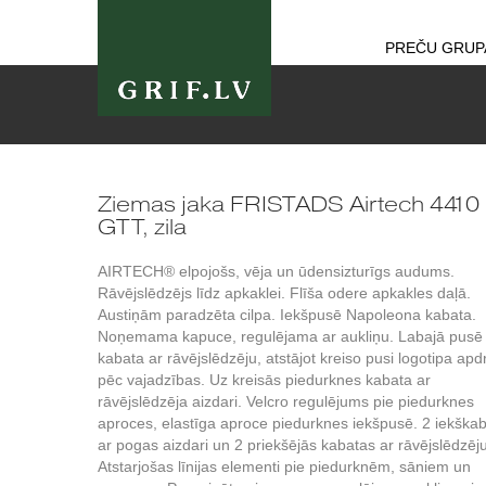
PREČU GRUP
Ziemas jaka FRISTADS Airtech 4410
GTT, zila
AIRTECH® elpojošs, vēja un ūdensizturīgs audums.
Rāvējslēdzējs līdz apkaklei. Flīša odere apkakles daļā.
Austiņām paradzēta cilpa. Iekšpusē Napoleona kabata.
Noņemama kapuce, regulējama ar aukliņu. Labajā pusē
kabata ar rāvējslēdzēju, atstājot kreiso pusi logotipa apd
pēc vajadzības. Uz kreisās piedurknes kabata ar
rāvējslēdzēja aizdari. Velcro regulējums pie piedurknes
aproces, elastīga aproce piedurknes iekšpusē. 2 iekška
ar pogas aizdari un 2 priekšējās kabatas ar rāvējslēdzēju
Atstarjošas līnijas elementi pie piedurknēm, sāniem un