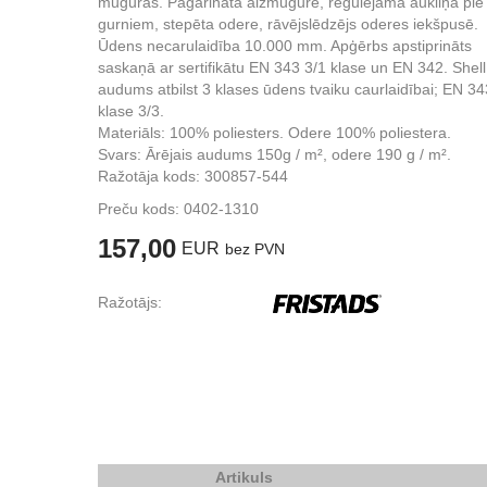
muguras. Pagarināta aizmugure, regulējama aukliņa pie
gurniem, stepēta odere, rāvējslēdzējs oderes iekšpusē.
Ūdens necarulaidība 10.000 mm. Apģērbs apstiprināts
saskaņā ar sertifikātu EN 343 3/1 klase un EN 342. Shell
audums atbilst 3 klases ūdens tvaiku caurlaidībai; EN 34
klase 3/3.
Materiāls: 100% poliesters. Odere 100% poliestera.
Svars: Ārējais audums 150g / m², odere 190 g / m².
Ražotāja kods: 300857-544
Preču kods:
0402-1310
157,00
EUR
bez PVN
Ražotājs:
Artikuls