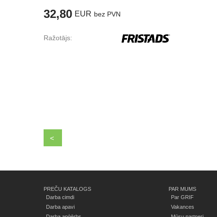
32,80
EUR
bez PVN
Ražotājs:
<
PREČU KATALOGS
PAR MUMS
Darba cimdi
Par GRIF
Darba apavi
Vakances
Darba apģērbs
Mūsu partneri