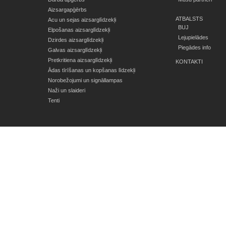
Aizsargapģērbs
ATBALSTS
Acu un sejas aizsarglīdzekļi
BUJ
Elpošanas aizsarglīdzekļi
Lejupielādes
Dzirdes aizsarglīdzekļi
Piegādes info
Galvas aizsarglīdzekļi
Pretkritiena aizsarglīdzekļi
KONTAKTI
Ādas tīrīšanas un kopšanas līdzekļi
Norobežojumi un signāllampas
Naži un slaideri
Tenti