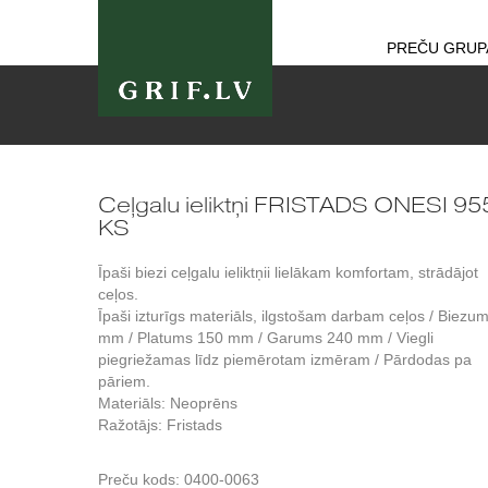
PREČU GRUP
Ceļgalu ieliktņi FRISTADS ONESI 95
KS
Īpaši biezi ceļgalu ieliktņii lielākam komfortam, strādājot
ceļos.
Īpaši izturīgs materiāls, ilgstošam darbam ceļos / Biezu
mm / Platums 150 mm / Garums 240 mm / Viegli
piegriežamas līdz piemērotam izmēram / Pārdodas pa
pāriem.
Materiāls: Neoprēns
Ražotājs: Fristads
Preču kods:
0400-0063