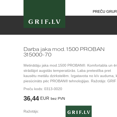
PREČU GRUP
Darba jaka mod.1500 PROBAN
315000-70
Metinātāju jaka mod.1500 PROBAN®. Komfortabla un ēr
strādājot augstās temperatūrās. Laba pretestība pret
kausētu metālu dzirkstelēm. Izgatavota no k/v auduma, 
piesūcināts pēc PROBAN® tehnoloģijas. Ražotājs: GRIF
Preču kods:
0313-0020
36,44
EUR
bez PVN
Ražotājs: