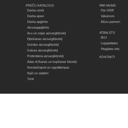
PREČU KATALOGS
PAR MUMS
Darba cimdi
Par GRIF
Darba apavi
Vakances
Darba apģērbs
Mūsu partneri
Aizsargapģērbs
ATBALSTS
Acu un sejas aizsarglīdzekļi
BUJ
Elpošanas aizsarglīdzekļi
Lejupielādes
Dzirdes aizsarglīdzekļi
Piegādes info
Galvas aizsarglīdzekļi
Pretkritiena aizsarglīdzekļi
KONTAKTI
Ādas tīrīšanas un kopšanas līdzekļi
Norobežojumi un signāllampas
Naži un slaideri
Tenti