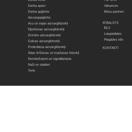
Darba apavi
Vakances
Darba apģērbs
Mūsu partneri
Aizsargapģērbs
ATBALSTS
Acu un sejas aizsarglīdzekļi
BUJ
Elpošanas aizsarglīdzekļi
Lejupielādes
Dzirdes aizsarglīdzekļi
Piegādes info
Galvas aizsarglīdzekļi
Pretkritiena aizsarglīdzekļi
KONTAKTI
Ādas tīrīšanas un kopšanas līdzekļi
Norobežojumi un signāllampas
Naži un slaideri
Tenti