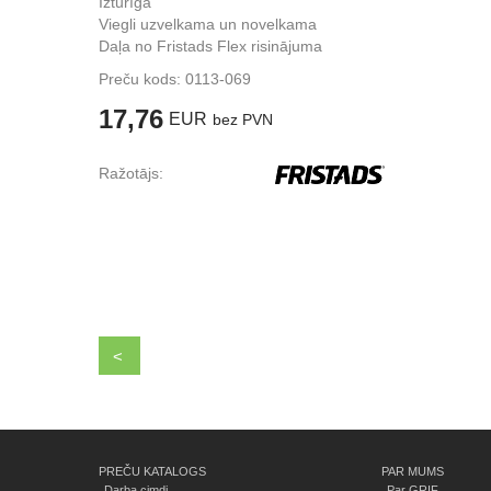
Izturīga
Viegli uzvelkama un novelkama
Daļa no Fristads Flex risinājuma
Preču kods:
0113-069
17,76
EUR
bez PVN
Ražotājs:
<
PREČU KATALOGS
PAR MUMS
Darba cimdi
Par GRIF