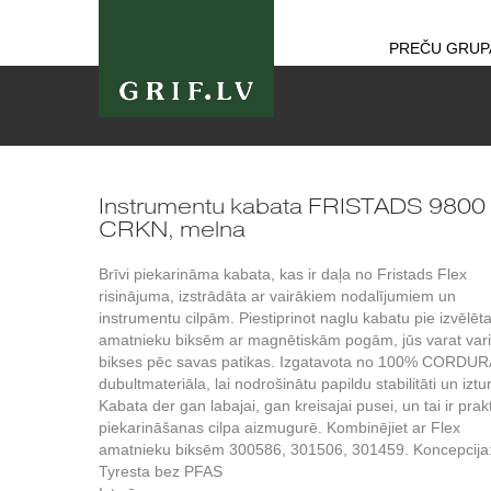
PREČU GRUP
Instrumentu kabata FRISTADS 9800
CRKN, melna
Brīvi piekarināma kabata, kas ir daļa no Fristads Flex
risinājuma, izstrādāta ar vairākiem nodalījumiem un
instrumentu cilpām. Piestiprinot naglu kabatu pie izvēlēt
amatnieku biksēm ar magnētiskām pogām, jūs varat vari
bikses pēc savas patikas. Izgatavota no 100% CORDU
dubultmateriāla, lai nodrošinātu papildu stabilitāti un iztu
Kabata der gan labajai, gan kreisajai pusei, un tai ir prak
piekarināšanas cilpa aizmugurē. Kombinējiet ar Flex
amatnieku biksēm 300586, 301506, 301459. Koncepcija
Tyresta bez PFAS