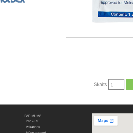
Skaits
PAR MUMS
Par GRIF
Vakances
Mūsu partneri