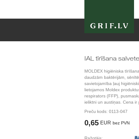
IAL tīrīšana salv
MOLDEX higiēniska tīrīšana 
daudzām baktērijām, sēnītē
savietojamība ļauj higiēniski 
lietojamos Moldex produktus
respirators (FFP), pusmask
ieliktni un austiņas. Cena ir
Preču kods:
0113-047
0,65
EUR
bez PVN
Ražotājs: