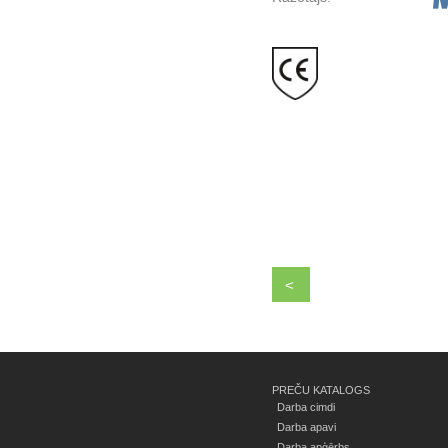
<
PREČU KATALOGS
Darba cimdi
Darba apavi
Darba apģērbs