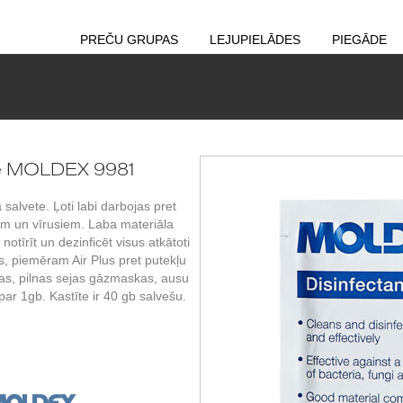
PREČU GRUPAS
LEJUPIELĀDES
PIEGĀDE
ete MOLDEX 9981
salvete. Ļoti labi darbojas pret
m un vīrusiem. Laba materiāla
notīrīt un dezinficēt visus atkātoti
, piemēram Air Plus pret putekļu
as, pilnas sejas gāzmaskas, ausu
 par 1gb. Kastīte ir 40 gb salvešu.