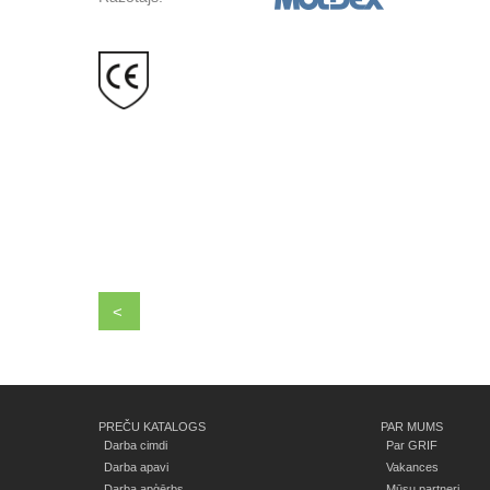
<
PREČU KATALOGS
PAR MUMS
Darba cimdi
Par GRIF
Darba apavi
Vakances
Darba apģērbs
Mūsu partneri