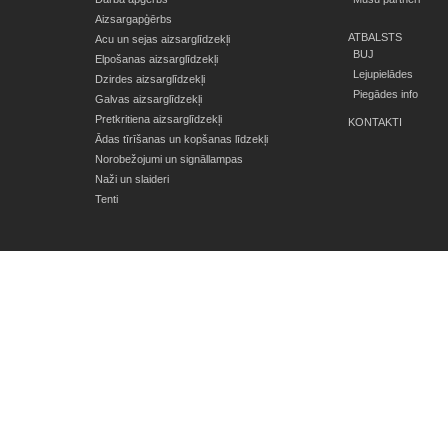
Aizsargapģērbs
ATBALSTS
Acu un sejas aizsarglīdzekļi
BUJ
Elpošanas aizsarglīdzekļi
Lejupielādes
Dzirdes aizsarglīdzekļi
Piegādes info
Galvas aizsarglīdzekļi
Pretkritiena aizsarglīdzekļi
KONTAKTI
Ādas tīrīšanas un kopšanas līdzekļi
Norobežojumi un signāllampas
Naži un slaideri
Tenti