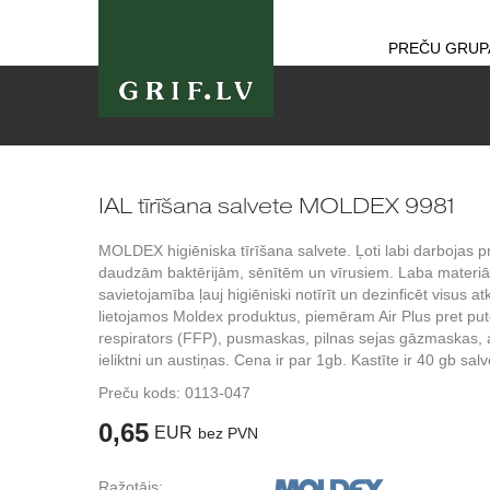
PREČU GRUP
IAL tīrīšana salvete MOLDEX 9981
MOLDEX higiēniska tīrīšana salvete. Ļoti labi darbojas p
daudzām baktērijām, sēnītēm un vīrusiem. Laba materiā
savietojamība ļauj higiēniski notīrīt un dezinficēt visus atk
lietojamos Moldex produktus, piemēram Air Plus pret put
respirators (FFP), pusmaskas, pilnas sejas gāzmaskas,
ieliktni un austiņas. Cena ir par 1gb. Kastīte ir 40 gb sal
Preču kods:
0113-047
0,65
EUR
bez PVN
Ražotājs: