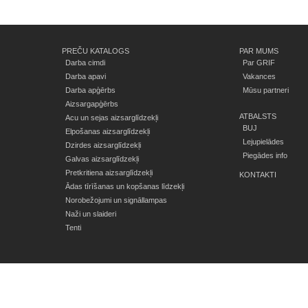
PREČU KATALOGS
PAR MUMS
Darba cimdi
Par GRIF
Darba apavi
Vakances
Darba apģērbs
Mūsu partneri
Aizsargapģērbs
ATBALSTS
Acu un sejas aizsarglīdzekļi
BUJ
Elpošanas aizsarglīdzekļi
Lejupielādes
Dzirdes aizsarglīdzekļi
Piegādes info
Galvas aizsarglīdzekļi
Pretkritiena aizsarglīdzekļi
KONTAKTI
Ādas tīrīšanas un kopšanas līdzekļi
Norobežojumi un signāllampas
Naži un slaideri
Tenti