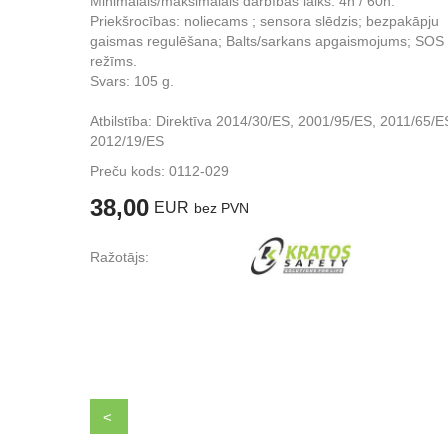
Minimālais/maksimālais darbības laiks: 4h / 60h.
Priekšrocības: noliecams ; sensora slēdzis; bezpakāpju
gaismas regulēšana; Balts/sarkans apgaismojums; SOS
režīms.
Svars: 105 g.
Atbilstība: Direktīva 2014/30/ES, 2001/95/ES, 2011/65/E
2012/19/ES
Preču kods:
0112-029
38,00
EUR
bez PVN
Ražotājs:
<