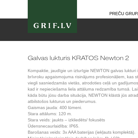
PREČU GRUP
Galvas lukturis KRATOS Newton 2
Kompaktie, jaudīgie un izturīgie NEWTON galvas lukturi i
brīvroku apgaismojuma risinājums profesionāļiem, kas s
viegli sasniedzamās vietās, atrodoties ceļā un gadījumos
kad ir nepieciešama liela attāluma redzamība tumsā. Lai
kāda būtu jūsu darba situācija, NEWTON klāstā jūs atrad
atbilstošos lukturus un piederumus.
Gaismas jauda: 400 lūmeni.
Stara attālums: 120 m.
Stara veids: jaukts – izkliedēts/ fokusēts
Ūdensnecaurlaidība: IP65.
Barošanas veids: 3x AAA baterijas (iekļauts komplektā).