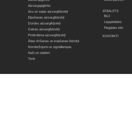
Aizsargapģērbs
ATBALSTS
Acu un sejas aizsarglīdzekļi
BUJ
Elpošanas aizsarglīdzekļi
Lejupielādes
Dzirdes aizsarglīdzekļi
Piegādes info
Galvas aizsarglīdzekļi
Pretkritiena aizsarglīdzekļi
KONTAKTI
Ādas tīrīšanas un kopšanas līdzekļi
Norobežojumi un signāllampas
Naži un slaideri
Tenti