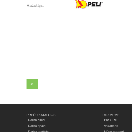
Ražotājs:
<
PREČU KATALOGS
PAR MUMS
Darba cimdi
Par GRIF
Darba apavi
Vakances
Darba apģērbs
Mūsu partneri