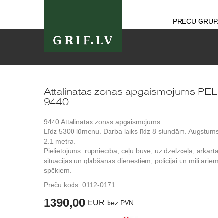
PREČU GRUP
Attālinātas zonas apgaismojums PEL
9440
9440 Attālinātas zonas apgaismojums
Līdz 5300 lūmenu. Darba laiks līdz 8 stundām. Augstums
2.1 metra.
Pielietojums: rūpniecībā, ceļu būvē, uz dzelzceļa, ārkārt
situācijas un glābšanas dienestiem, policijai un militārie
spēkiem.
Preču kods:
0112-0171
1390,00
EUR
bez PVN