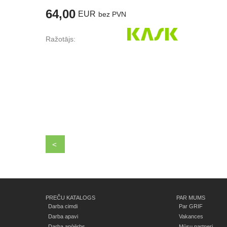
64,00
EUR
bez PVN
Ražotājs:
<
PREČU KATALOGS
PAR MUMS
Darba cimdi
Par GRIF
Darba apavi
Vakances
Darba apģērbs
Mūsu partneri