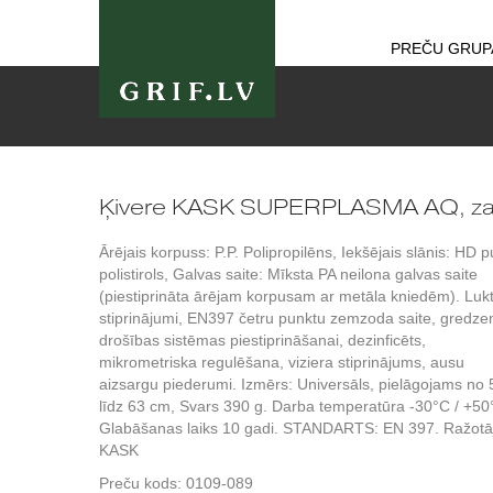
PREČU GRUP
Ķivere KASK SUPERPLASMA AQ, za
Ārējais korpuss: P.P. Polipropilēns, Iekšējais slānis: HD p
polistirols, Galvas saite: Mīksta PA neilona galvas saite
(piestiprināta ārējam korpusam ar metāla kniedēm). Luk
stiprinājumi, EN397 četru punktu zemzoda saite, gredze
drošības sistēmas piestiprināšanai, dezinficēts,
mikrometriska regulēšana, viziera stiprinājums, ausu
aizsargu piederumi. Izmērs: Universāls, pielāgojams no 
līdz 63 cm, Svars 390 g. Darba temperatūra -30°C / +50
Glabāšanas laiks 10 gadi. STANDARTS: EN 397. Ražotā
KASK
Preču kods:
0109-089