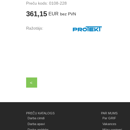
Preču kods:
0108-228
361,15
EUR
bez PVN
Ražotājs:
<
PREČU KATALOGS
PAR MUMS
Darba cimdi
Par GRIF
Darba apavi
Vakances
Darba apģērbs
Mūsu partneri