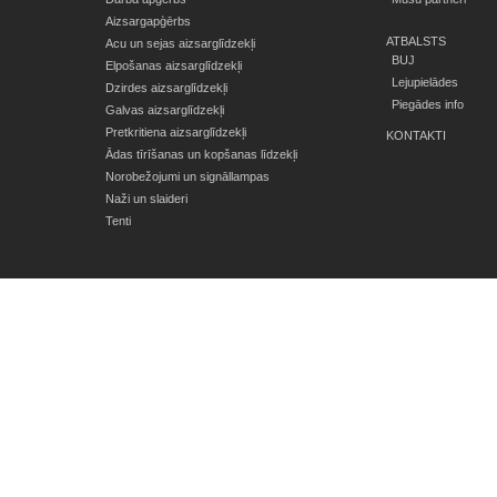
Aizsargapģērbs
ATBALSTS
Acu un sejas aizsarglīdzekļi
BUJ
Elpošanas aizsarglīdzekļi
Lejupielādes
Dzirdes aizsarglīdzekļi
Piegādes info
Galvas aizsarglīdzekļi
Pretkritiena aizsarglīdzekļi
KONTAKTI
Ādas tīrīšanas un kopšanas līdzekļi
Norobežojumi un signāllampas
Naži un slaideri
Tenti