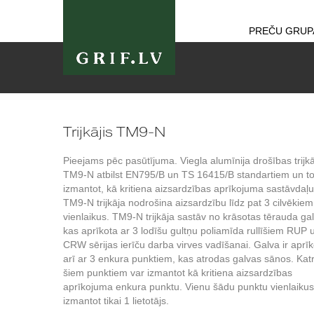
PREČU GRUP
Trijkājis TM9-N
Pieejams pēc pasūtījuma. Viegla alumīnija drošības trijk
TM9-N atbilst EN795/B un TS 16415/B standartiem un to
izmantot, kā kritiena aizsardzības aprīkojuma sastāvdaļu
TM9-N trijkāja nodrošina aizsardzību līdz pat 3 cilvēkiem
vienlaikus. TM9-N trijkāja sastāv no krāsotas tērauda ga
kas aprīkota ar 3 lodīšu gultņu poliamīda rullīšiem RUP 
CRW sērijas ierīču darba virves vadīšanai. Galva ir aprī
arī ar 3 enkura punktiem, kas atrodas galvas sānos. Kat
šiem punktiem var izmantot kā kritiena aizsardzības
aprīkojuma enkura punktu. Vienu šādu punktu vienlaikus
izmantot tikai 1 lietotājs.