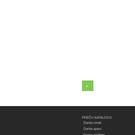
<
PREČU KATALOGS
Darba cimdi
Darba apavi
Darba apģērbs