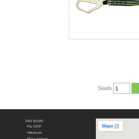
Skaits
PAR MUMS
Par GRIF
Vakances
Mūsu partneri