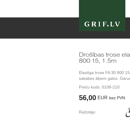
Drošības trose e
800 15, 1.5m
Elastīga trose FA 30 800 15
sakabes āķiem galos. Garum
Preču kods:
0108-210
56,00
EUR
bez PVN
Ražotājs: