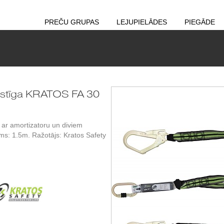
PREČU GRUPAS
LEJUPIELĀDES
PIEGĀDE
lastīga KRATOS FA 30
 ar amortizatoru un diviem
s: 1.5m. Ražotājs: Kratos Safety