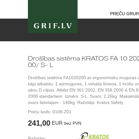
PREČU GRUP
Drošības sistēma KRATOS FA 10 20
00/ S- L
Drošības sistēma FA1020200 ar ergonomisku muguras 
kāju atbalstu. 1 aizmugures, 1 vidukļa līmeņa, 1 krūšu u
sānu D cilpas. Atbilst EN 361:2002, EN 358:2000 & EN 8
2008 standartiem. Izmērs: S-L. Svars: 2.26kg. Maksimāl
svars lietotajam - 140kg. Ražotājs: Kratos Safety
Preču kods:
0108-201
241,00
EUR
bez PVN
Ražotājs: