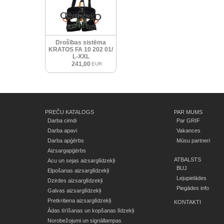
Drošības sistēma
KRATOS FA 10 202 01/
L-XXL
241,00
EUR
PREČU KATALOGS
PAR MUMS
Darba cimdi
Par GRIF
Darba apavi
Vakances
Darba apģērbs
Mūsu partneri
Aizsargapģērbs
ATBALSTS
Acu un sejas aizsarglīdzekļi
BUJ
Elpošanas aizsarglīdzekļi
Lejupielādes
Dzirdes aizsarglīdzekļi
Piegādes info
Galvas aizsarglīdzekļi
Pretkritiena aizsarglīdzekļi
KONTAKTI
Ādas tīrīšanas un kopšanas līdzekļi
Norobežojumi un signāllampas