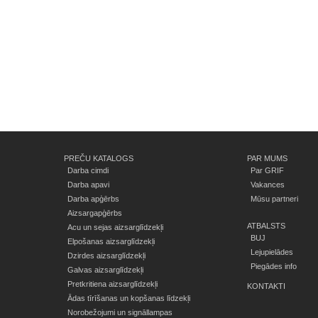
PREČU KATALOGS
PAR MUMS
Darba cimdi
Par GRIF
Darba apavi
Vakances
Darba apģērbs
Mūsu partneri
Aizsargapģērbs
ATBALSTS
Acu un sejas aizsarglīdzekļi
BUJ
Elpošanas aizsarglīdzekļi
Lejupielādes
Dzirdes aizsarglīdzekļi
Piegādes info
Galvas aizsarglīdzekļi
Pretkritiena aizsarglīdzekļi
KONTAKTI
Ādas tīrīšanas un kopšanas līdzekļi
Norobežojumi un signāllampas