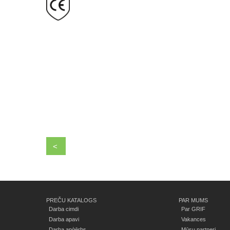
<
PREČU KATALOGS
PAR MUMS
Darba cimdi
Par GRIF
Darba apavi
Vakances
Darba apģērbs
Mūsu partneri