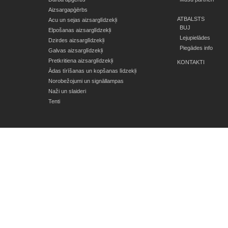
Aizsargapģērbs
ATBALSTS
Acu un sejas aizsarglīdzekļi
BUJ
Elpošanas aizsarglīdzekļi
Lejupielādes
Dzirdes aizsarglīdzekļi
Piegādes info
Galvas aizsarglīdzekļi
Pretkritiena aizsarglīdzekļi
KONTAKTI
Ādas tīrīšanas un kopšanas līdzekļi
Norobežojumi un signāllampas
Naži un slaideri
Tenti