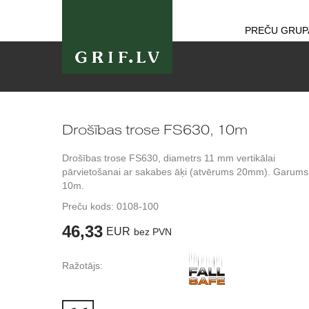
PREČU GRUP
Drošības trose FS630, 10m
Drošības trose FS630, diametrs 11 mm vertikālai
pārvietošanai ar sakabes āķi (atvērums 20mm). Garums
10m.
Preču kods:
0108-100
46,33
EUR
bez PVN
Ražotājs: