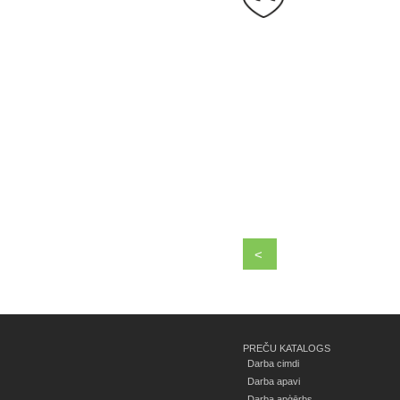
<
PREČU KATALOGS
Darba cimdi
Darba apavi
Darba apģērbs