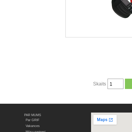
Skaits
PAR MUMS
Par GRIF
Vakances
Mūsu partneri