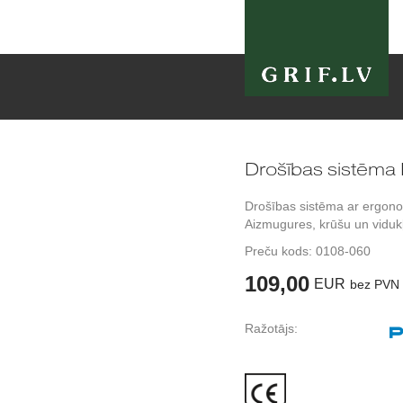
Drošības sistēma
Drošības sistēma ar ergono
Aizmugures, krūšu un vidukļ
Preču kods:
0108-060
109,00
EUR
bez PVN
Ražotājs: