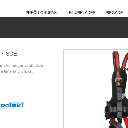
PREČU GRUPAS
LEJUPIELĀDES
PIEGĀDE
 P-80E
misku muguras atbalstu.
a līmeņa D cilpas.