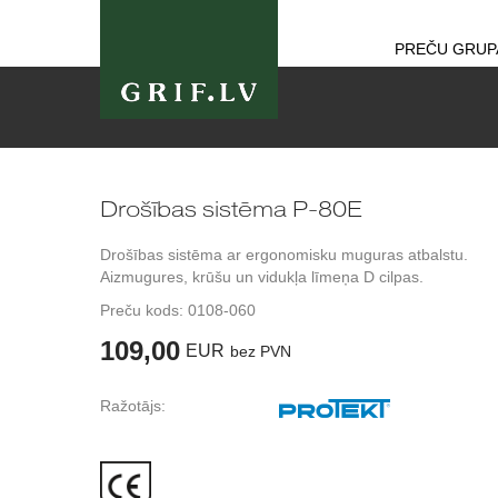
PREČU GRUP
Drošības sistēma P-80E
Drošības sistēma ar ergonomisku muguras atbalstu.
Aizmugures, krūšu un vidukļa līmeņa D cilpas.
Preču kods:
0108-060
109,00
EUR
bez PVN
Ražotājs: