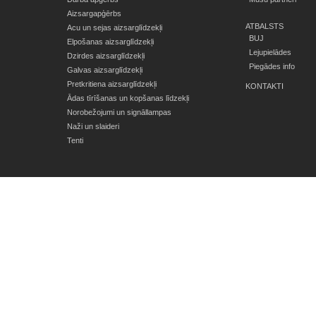
Aizsargapģērbs
ATBALSTS
Acu un sejas aizsarglīdzekļi
BUJ
Elpošanas aizsarglīdzekļi
Lejupielādes
Dzirdes aizsarglīdzekļi
Piegādes info
Galvas aizsarglīdzekļi
Pretkritiena aizsarglīdzekļi
KONTAKTI
Ādas tīrīšanas un kopšanas līdzekļi
Norobežojumi un signāllampas
Naži un slaideri
Tenti