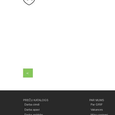
<
PREČU KATALOGS
PAR MUMS
Darba cimdi
Par GRIF
Darba apavi
Vakances
Darba apģērbs
Mūsu partneri