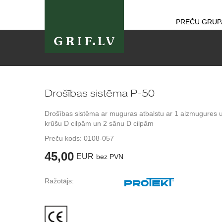
PREČU GRUP
Drošības sistēma P-50
Drošības sistēma ar muguras atbalstu ar 1 aizmugures 
krūšu D cilpām un 2 sānu D cilpām
Preču kods:
0108-057
45,00
EUR
bez PVN
Ražotājs: