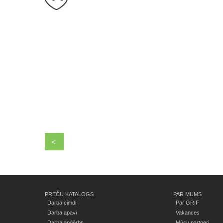
<
PREČU KATALOGS
PAR MUMS
Darba cimdi
Par GRIF
Darba apavi
Vakances
Darba apģērbs
Mūsu partneri