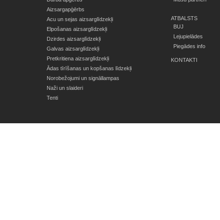
Aizsargapģērbs
ATBALSTS
Acu un sejas aizsarglīdzekļi
BUJ
Elpošanas aizsarglīdzekļi
Lejupielādes
Dzirdes aizsarglīdzekļi
Piegādes info
Galvas aizsarglīdzekļi
Pretkritiena aizsarglīdzekļi
KONTAKTI
Ādas tīrīšanas un kopšanas līdzekļi
Norobežojumi un signāllampas
Naži un slaideri
Tenti