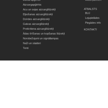
Aizsargapģērbs
ATBALSTS
Acu un sejas aizsarglīdzekļi
BUJ
Elpošanas aizsarglīdzekļi
Lejupielādes
Dzirdes aizsarglīdzekļi
Piegādes info
Galvas aizsarglīdzekļi
Pretkritiena aizsarglīdzekļi
KONTAKTI
Ādas tīrīšanas un kopšanas līdzekļi
Norobežojumi un signāllampas
Naži un slaideri
Tenti