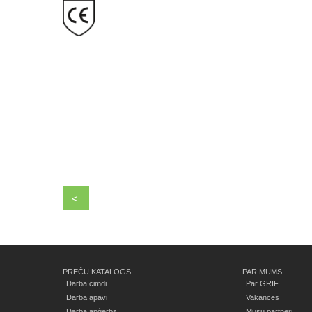
<
PREČU KATALOGS
PAR MUMS
Darba cimdi
Par GRIF
Darba apavi
Vakances
Darba apģērbs
Mūsu partneri