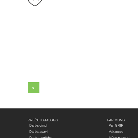
<
PREČU KATALOGS
PAR MUMS
Darba cimdi
Par GRIF
Darba apavi
Vakances
Darba apģērbs
Mūsu partneri