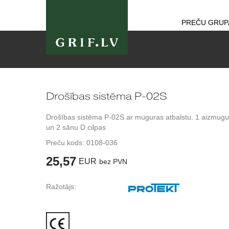
PREČU GRUP
Drošības sistēma P-02S
Drošības sistēma P-02S ar muguras atbalstu. 1 aizmugu
un 2 sānu D cilpas
Preču kods:
0108-036
25,57
EUR
bez PVN
Ražotājs: