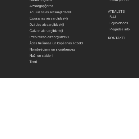
Aizsargapģērbs
ATBALSTS
Acu un sejas aizsarglīdzekļi
BUJ
Elpošanas aizsarglīdzekļi
Lejupielādes
Dzirdes aizsarglīdzekļi
Piegādes info
Galvas aizsarglīdzekļi
Pretkritiena aizsarglīdzekļi
KONTAKTI
Ādas tīrīšanas un kopšanas līdzekļi
Norobežojumi un signāllampas
Naži un slaideri
Tenti