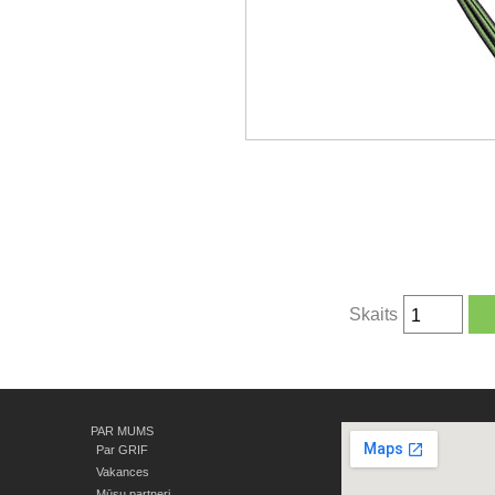
Skaits
PAR MUMS
Par GRIF
Vakances
Mūsu partneri