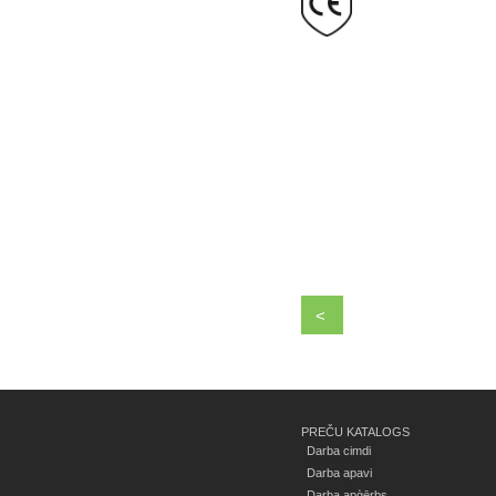
<
PREČU KATALOGS
Darba cimdi
Darba apavi
Darba apģērbs