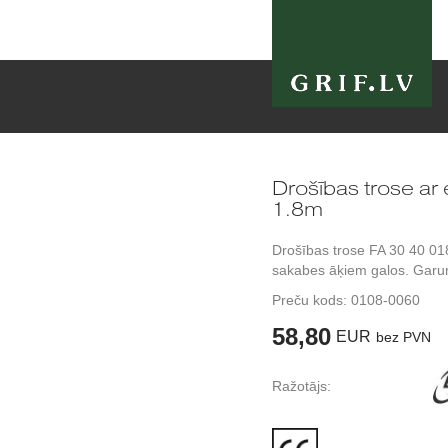
Drošības trose ar
1.8m
Drošības trose FA 30 40 01
sakabes āķiem galos. Garum
Preču kods:
0108-0060
58,80
EUR
bez PVN
Ražotājs: