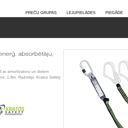
PREČU GRUPAS
LEJUPIELĀDES
PIEGĀDE
 enerģ. absorbētāju,
8 ar amortizatoru un diviem
s: 1.8m. Ražotājs: Kratos Safety